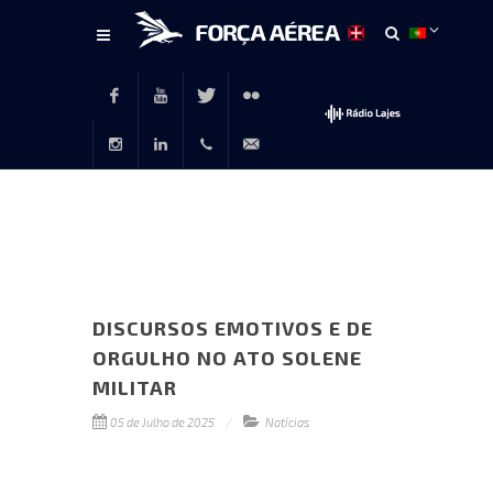
Conteúdo
principal
Facebook
Youtube
Twitter
Flickr
Instagram
LinkedIn
+351
rp@emfa.gov.pt
214726120
DISCURSOS EMOTIVOS E DE
ORGULHO NO ATO SOLENE
MILITAR
05 de Julho de 2025
Notícias