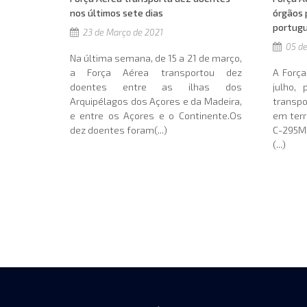
órgãos 
nos últimos sete dias
portug
23 de Março de 2021
05 de
Na última semana, de 15 a 21 de março,
A Força
a Força Aérea transportou dez
julho,
doentes entre as ilhas dos
transpo
Arquipélagos dos Açores e da Madeira,
em terr
e entre os Açores e o Continente.Os
C-295M
dez doentes foram(...)
(...)