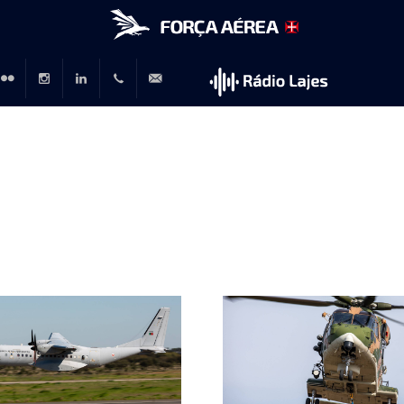
r
lickr
Instagram
LinkedIn
+351
rp@emfa.gov.pt
214726120