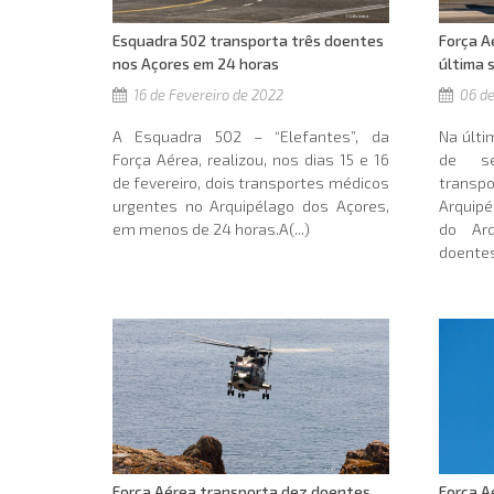
Força A
Esquadra 502 transporta três doentes
última
nos Açores em 24 horas
06 de
16 de Fevereiro de 2022
Na últi
A Esquadra 502 – “Elefantes”, da
de se
Força Aérea, realizou, nos dias 15 e 16
transpo
de fevereiro, dois transportes médicos
Arquipé
urgentes no Arquipélago dos Açores,
do Arq
em menos de 24 horas.A(...)
doentes
Força A
Força Aérea transporta dez doentes