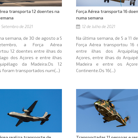
érea transporta 12 doentes na
Força Aérea transporta 16 doe
 semana
numa semana
 Setembro de 2021
12 de Julho de 2021
ma semana, de 30 de agosto a 5
Na última semana, de 5 a 11 de 
tembro, a Força Aérea
Força Aérea transportou 16 
rtou 12 doentes entre ilhas do
entre ilhas dos Arquipél
lago dos Açores e entre ilhas
Açores, entre ilhas do Arquip
uipélago da Madeira.Os 12
Madeira e entre os Açor
 foram transportados num(...)
Continente.Os 16(...)
érea realiza transporte de
Transportadas 11 pessoas e re