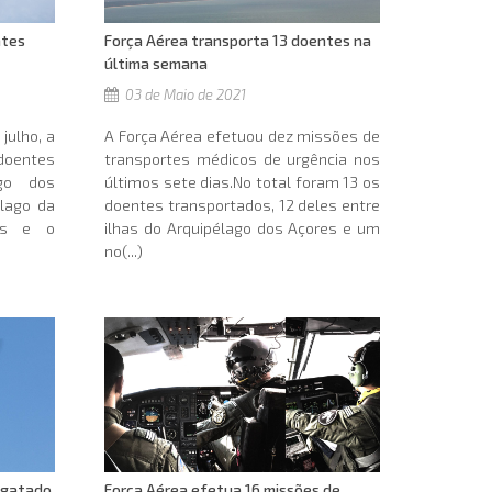
ntes
Força Aérea transporta 13 doentes na
última semana
03 de Maio de 2021
julho, a
A Força Aérea efetuou dez missões de
doentes
transportes médicos de urgência nos
ago dos
últimos sete dias.No total foram 13 os
élago da
doentes transportados, 12 deles entre
es e o
ilhas do Arquipélago dos Açores e um
no(...)
sgatado
Força Aérea efetua 16 missões de