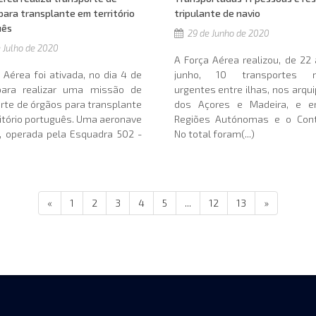
para transplante em território
tripulante de navio
uês
29 de Junho de 2020
 Julho de 2020
A Força Aérea realizou, de 22
 Aérea foi ativada, no dia 4 de
junho, 10 transportes m
 para realizar uma missão de
urgentes entre ilhas, nos arqu
rte de órgãos para transplante
dos Açores e Madeira, e e
itório português. Uma aeronave
Regiões Autónomas e o Cont
, operada pela Esquadra 502 -
No total foram(...)
«
1
2
3
4
5
...
12
13
»