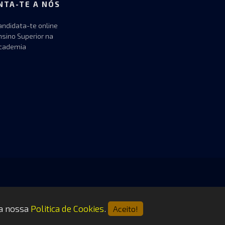
NTA-TE A NÓS
andidata-te online
nsino Superior na
cademia
 a nossa
Politica de Cookies
.
Aceito!