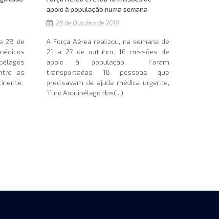
apoio à população numa semana
28 de Outubro de 2019
 a 28 de
A Força Aérea realizou, na semana de
édicos
21 a 27 de outubro, 16 missões de
ipélagos
apoio à população. Foram
ntre as
transportadas 18 pessoas que
inente.
precisavam de ajuda médica urgente,
11 no Arquipélago dos(...)