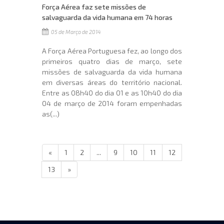
Força Aérea faz sete missões de
salvaguarda da vida humana em 74 horas
05 de Março de 2014
A Força Aérea Portuguesa fez, ao longo dos
primeiros quatro dias de março, sete
missões de salvaguarda da vida humana
em diversas áreas do território nacional.
Entre as 08h40 do dia 01 e as 10h40 do dia
04 de março de 2014 foram empenhadas
as(...)
«
1
2
...
9
10
11
12
13
»