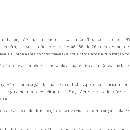
eral da Força Aérea, como sistema, datam de 28 de dezembro de 1956
ugar, porém, através do Decreto-Lei N.º 48 156, de 26 de dezembro d
áveis à Força Aérea concretizar-se-ia mais tarde após a publicação do
órgãos que a compõem, constando a sua orgânica em Despacho N.º 57
orça Aérea como órgão de análise e controlo superior do funcionamen
is e regulamentares respeitantes à Força Aérea e das decisões do
rea.
érea e a atividade de inspeção, desenvolvida de forma organizada e 
ireta do Chefe do Estado-Maior como seu órgão de apoio para a função