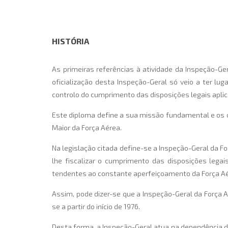
HISTÓRIA
As primeiras referências à atividade da Inspeção-G
oficialização desta Inspeção-Geral só veio a ter l
controlo do cumprimento das disposições legais aplic
Este diploma define a sua missão fundamental e os 
Maior da Força Aérea.
Na legislação citada define-se a Inspeção-Geral da F
lhe fiscalizar o cumprimento das disposições lega
tendentes ao constante aperfeiçoamento da Força Aé
Assim, pode dizer-se que a Inspeção-Geral da Força A
se a partir do início de 1976.
Desta forma, a Inspeção-Geral atua na dependência d