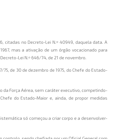
, citadas no Decreto-Lei N.º 40949, daquela data. A
e 1967, mas a ativação de um órgão vocacionado para
 Decreto-Lei N.º 646/74, de 21 de novembro.
/75, de 30 de dezembro de 1975, do Chefe do Estado-
to da Força Aérea, sem caráter executivo, competindo-
 Chefe do Estado-Maior e, ainda, de propor medidas
sistemática só começou a criar corpo e a desenvolver-
 controlo, sendo chefiada por um Oficial General com