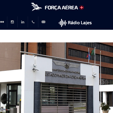
r
lickr
Instagram
LinkedIn
+351
rp@emfa.gov.pt
214726120