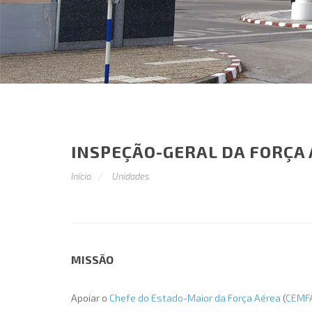
INSPEÇÃO-GERAL DA FORÇA
Início
Unidades
MISSÃO
Apoiar o
Chefe do Estado-Maior da Força Aérea
(
CEMF