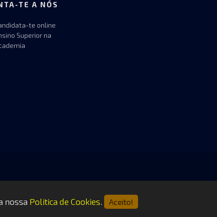
NTA-TE A NÓS
andidata-te online
nsino Superior na
cademia
 a nossa
Politica de Cookies
.
Aceito!