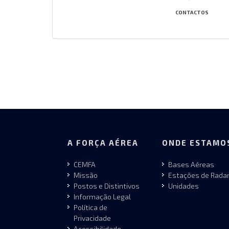
CONTACTOS
A FORÇA AÉREA
ONDE ESTAMO
CEMFA
Bases Aéreas
Missão
Estações de Rada
Postos e Distintivos
Unidades
Informação Legal
Política de
Privacidade
Acessibilidade