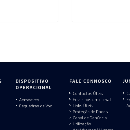
S
DISPOSITIVO
FALE CONNOSCO
JU
OPERACIONAL
Contactos Úteis
C
r
Envie-nos um e-mail
E
Aeronaves
Links Úteis
A
Esquadras de Voo
Proteção de Dados
Canal de Denúncia
Utilização
Aeródromos Militares