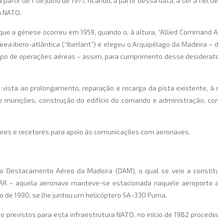
rtir de 1 de julho de 1977, ficando, a partir dessa data, a ser a fiel 
a NATO.
que a génese ocorreu em 1959, quando o, à altura, “Allied Command A
ea ibero-atlântica (“Iberlant”) e elegeu o Arquipélago da Madeira – d
ipo de operações aéreas – assim, para cumprimento desse desiderato, a
vista ao prolongamento, reparação e recarga da pista existente, à
e munições, construção do edifício do comando e administração, co
res e recetores para apoio às comunicações com aeronaves.
 ao Destacamento Aéreo da Madeira (DAM), o qual se veio a const
R – aquela aeronave manteve-se estacionada naquele aeroporto até
o de 1990, se lhe juntou um helicóptero SA-330 Puma.
 previstos para esta infraestrutura NATO, no início de 1982 procedeu