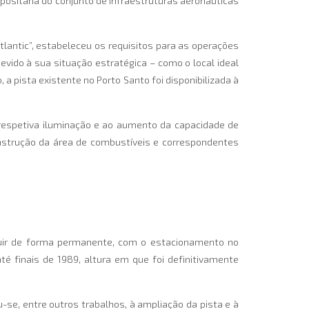
depositária do conjunto de infraestruturas aeronáuticas
tlantic”, estabeleceu os requisitos para as operações
evido à sua situação estratégica – como o local ideal
 pista existente no Porto Santo foi disponibilizada à
 respetiva iluminação e ao aumento da capacidade de
nstrução da área de combustíveis e correspondentes
ituir de forma permanente, com o estacionamento no
 finais de 1989, altura em que foi definitivamente
-se, entre outros trabalhos, à ampliação da pista e à