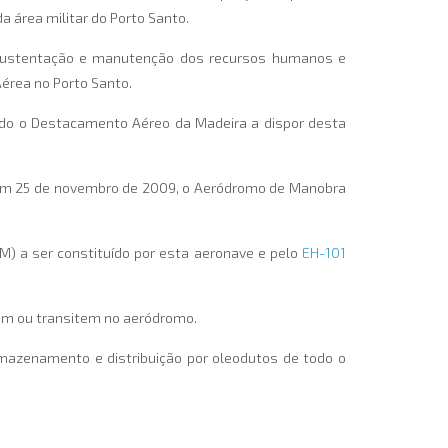
 área militar do Porto Santo.
 a sustentação e manutenção dos recursos humanos e
érea no Porto Santo.
o o Destacamento Aéreo da Madeira a dispor desta
, em 25 de novembro de 2009, o Aeródromo de Manobra
) a ser constituído por esta aeronave e pelo
EH-101
em ou transitem no aeródromo.
mazenamento e distribuição por oleodutos de todo o