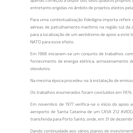
apenas começou a dispor dos seus quadros próprios a pa
entretanto erigidas no âmbito de projetos eleitos pel
Para uma contextualização fidedigna importa referir 
aéreas de patrulhamento marítimo na região sul da ár
para a localização de um aeródromo de apoio a este t
NATO para esse efeito.
Em 1968 iniciaram-se um conjunto de trabalhos com 
fornecimento de energia elétrica, armazenamento d
oleodutos.
Na mesma época procedeu-se à instalação de emisso
Os trabalhos enumerados foram concluídos em 1974.
Em novembro de 1977 verifica-se o início do apoio
aeroporto de Santa Catarina de um CASA 212 AVIOCA
transferida para Porto Santo, onde, em 31 de dezembr
Dando continuidade aos vários planos de investimento