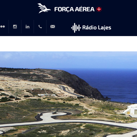
r
lickr
Instagram
LinkedIn
+351
rp@emfa.gov.pt
214726120