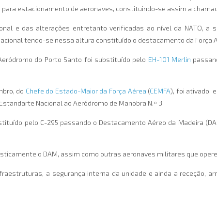
o para estacionamento de aeronaves, constituindo-se assim a chamada
acional e das alterações entretanto verificadas ao nível da NATO,
nacional tendo-se nessa altura constituído o destacamento da Força A
ródromo do Porto Santo foi substituído pelo
EH-101 Merlin
passand
mbro, do
Chefe do Estado-Maior da Força Aérea
(
CEMFA
), foi ativado
 o Estandarte Nacional ao Aeródromo de Manobra N.º 3.
stituído pelo C-295 passando o Destacamento Aéreo da Madeira (DAM
gisticamente o DAM, assim como outras aeronaves militares que oper
aestruturas, a segurança interna da unidade e ainda a receção, ar