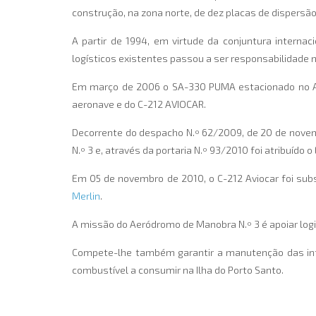
construção, na zona norte, de dez placas de dispersã
A partir de 1994, em virtude da conjuntura intern
logísticos existentes passou a ser responsabilidade 
Em março de 2006 o SA-330 PUMA estacionado no Ae
aeronave e do C-212 AVIOCAR.
Decorrente do despacho N.º 62/2009, de 20 de nove
N.º 3 e, através da portaria N.º 93/2010 foi atribuído
Em 05 de novembro de 2010, o C-212 Aviocar foi sub
Merlin
.
A missão do Aeródromo de Manobra N.º 3 é apoiar lo
Compete-lhe também garantir a manutenção das infr
combustível a consumir na Ilha do Porto Santo.