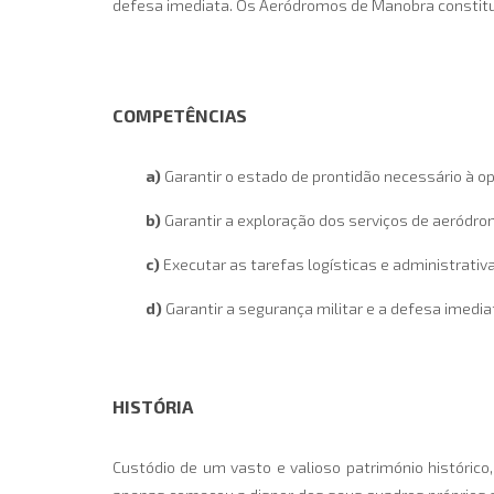
defesa imediata. Os Aeródromos de Manobra constit
COMPETÊNCIAS
a)
Garantir o estado de prontidão necessário à o
b)
Garantir a exploração dos serviços de aeródrom
c)
Executar as tarefas logísticas e administrativa
d)
Garantir a segurança militar e a defesa imedi
HISTÓRIA
Custódio de um vasto e valioso património histórico