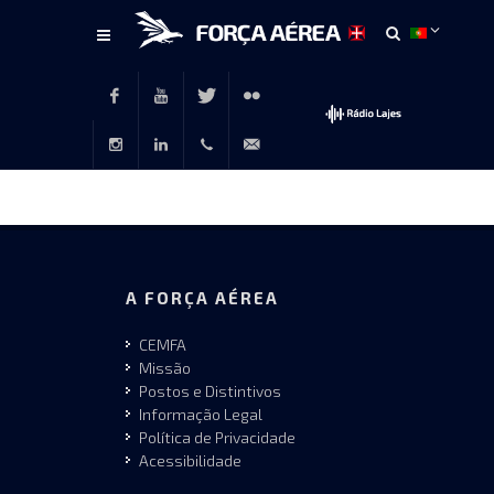
Conteúdo
principal
Facebook
Youtube
Twitter
Flickr
Instagram
LinkedIn
+351
rp@emfa.gov.pt
214726120
A FORÇA AÉREA
CEMFA
Missão
Postos e Distintivos
Informação Legal
Política de Privacidade
Acessibilidade