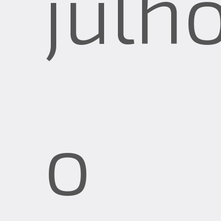
julho
o