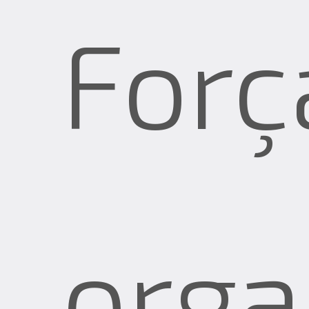
Forç
orga