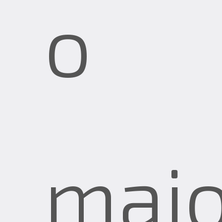
o
maio