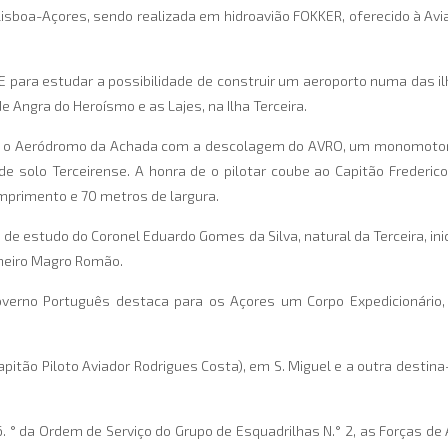
 Lisboa-Açores, sendo realizada em hidroavião FOKKER, oferecido à Av
ara estudar a possibilidade de construir um aeroporto numa das ilh
e Angra do Heroísmo e as Lajes, na Ilha Terceira.
o o Aeródromo da Achada com a descolagem do AVRO, um monomotor, 
de solo Terceirense. A honra de o pilotar coube ao Capitão Frederic
omprimento e 70 metros de largura.
a de estudo do Coronel Eduardo Gomes da Silva, natural da Terceira, i
nheiro Magro Romão.
Governo Português destaca para os Açores um Corpo Expedicionário
pitão Piloto Aviador Rodrigues Costa), em S. Miguel e a outra destina
6. ° da Ordem de Serviço do Grupo de Esquadrilhas N.° 2, as Forças d