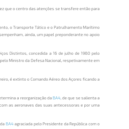
ez que o centro das atenções se transfere então para
nto, o Transporte Tático e o Patrulhamento Marítimo
desempenham, ainda, um papel preponderante no apoio
os Distintos, concedida a 16 de julho de 1980 pelo
 pelo Ministro da Defesa Nacional, respetivamente em
ereiro, é extinto o Comando Aéreo dos Açores ficando a
determina a reorganização da
BA4
, de que se salienta a
as com as aeronaves das suas antecessoras e por uma
 da
BA4
agraciada pelo Presidente da República com o