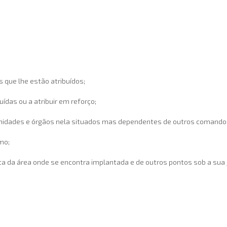
os que lhe estão atribuídos;
ídas ou a atribuir em reforço;
e unidades e órgãos nela situados mas dependentes de outros comando
mo;
ta da área onde se encontra implantada e de outros pontos sob a sua j