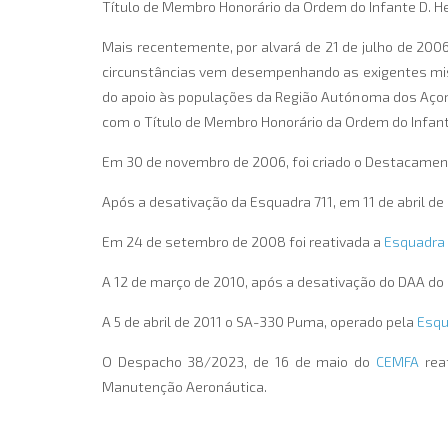
Título de Membro Honorário da Ordem do Infante D. He
Mais recentemente, por alvará de 21 de julho de 20
circunstâncias vem desempenhando as exigentes miss
do apoio às populações da Região Autónoma dos Açor
com o Título de Membro Honorário da Ordem do Infant
Em 30 de novembro de 2006, foi criado o Destacame
Após a desativação da Esquadra 711, em 11 de abril de 
Em 24 de setembro de 2008 foi reativada a
Esquadra
A 12 de março de 2010, após a desativação do DAA do
A 5 de abril de 2011 o SA-330 Puma, operado pela
Esqu
O Despacho 38/2023, de 16 de maio do
CEMFA
reat
Manutenção Aeronáutica.