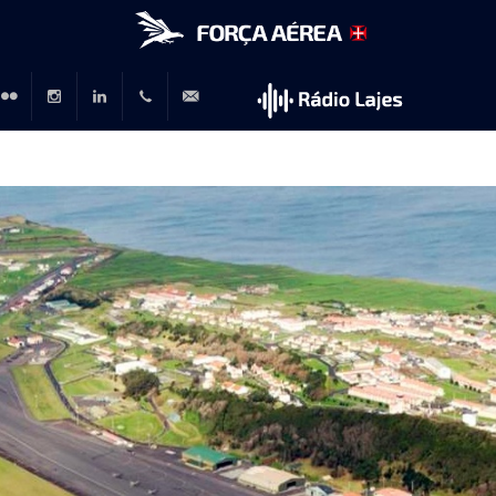
r
lickr
Instagram
LinkedIn
+351
rp@emfa.gov.pt
214726120