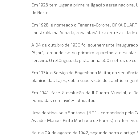
Em 1926 tem lugar a primeira ligação aérea nacional
do Norte.
Em 1928, é nomeado o Tenente-Coronel CIFKA DUARTE p
construída na Achada, zona planáltica entre a cidade d
A 04 de outubro de 1930 foi solenemente inaugurad
"Açor", tornando-se no primeiro aparelho a descolar 
Terceira. O retângulo da pista tinha 600 metros de c
Em 1934, o Serviço de Engenharia Militar, na sequênci
planície das Lajes, sob a supervisão do Capitão Enge
Em 1941, face à evolução da II Guerra Mundial, o 
equipadas com aviões Gladiator.
Uma destina-se a Santana, (N.° 1 - comandada pelo Ca
Aviador Manuel Pinto Machado de Barros), na Terceira.
No dia 04 de agosto de 1942, segundo narra o artigo 