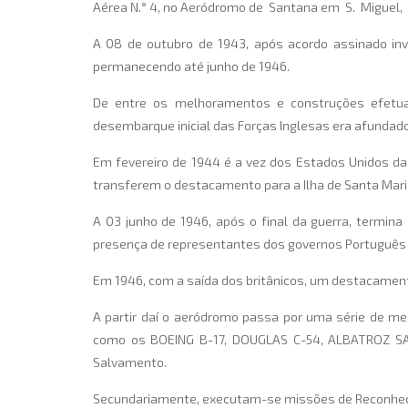
Aérea N.° 4, no Aeródromo de Santana em S. Miguel,
A 08 de outubro de 1943, após acordo assinado invo
permanecendo até junho de 1946.
De entre os melhoramentos e construções efetuad
desembarque inicial das Forças Inglesas era afundad
Em fevereiro de 1944 é a vez dos Estados Unidos da
transferem o destacamento para a Ilha de Santa Mari
A 03 junho de 1946, após o final da guerra, termina
presença de representantes dos governos Português e
Em 1946, com a saída dos britânicos, um destacament
A partir daí o aeródromo passa por uma série de m
como os BOEING B-17, DOUGLAS C-54, ALBATROZ SA-
Salvamento.
Secundariamente, executam-se missões de Reconhecim