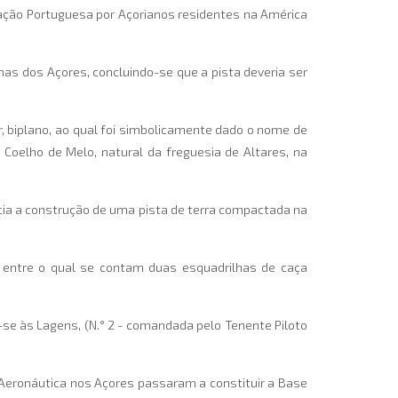
iação Portuguesa por Açorianos residentes na América
as dos Açores, concluindo-se que a pista deveria ser
biplano, ao qual foi simbolicamente dado o nome de
o Coelho de Melo, natural da freguesia de Altares, na
nicia a construção de uma pista de terra compactada na
, entre o qual se contam duas esquadrilhas de caça
-se às Lagens, (N.° 2 - comandada pelo Tenente Piloto
e Aeronáutica nos Açores passaram a constituir a Base