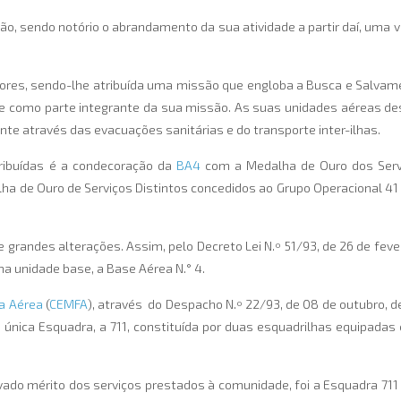
, sendo notório o abrandamento da sua atividade a partir daí, uma v
res, sendo-lhe atribuída uma missão que engloba a Busca e Salvame
oje como parte integrante da sua missão. As suas unidades aéreas 
te através das evacuações sanitárias e do transporte inter-ilhas.
ibuídas é a condecoração da
BA4
com a Medalha de Ouro dos Serviç
lha de Ouro de Serviços Distintos concedidos ao Grupo Operacional 41
 grandes alterações. Assim, pelo Decreto Lei N.º 51/93, de 26 de fev
a unidade base, a Base Aérea N.° 4.
a Aérea
(
CEMFA
), através do Despacho N.º 22/93, de 08 de outubro, 
 única Esquadra, a 711, constituída por duas esquadrilhas equipad
evado mérito dos serviços prestados à comunidade, foi a Esquadra 711