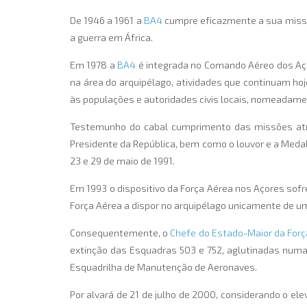
De 1946 a 1961 a
BA4
cumpre eficazmente a sua missão
a guerra em África.
Em 1978 a
BA4
é integrada no Comando Aéreo dos Aço
na área do arquipélago, atividades que continuam h
às populações e autoridades civis locais, nomeadamen
Testemunho do cabal cumprimento das missões atr
Presidente da República, bem como o louvor e a Meda
23 e 29 de maio de 1991.
Em 1993 o dispositivo da Força Aérea nos Açores sofre
Força Aérea a dispor no arquipélago unicamente de um
Consequentemente, o
Chefe do Estado-Maior da Forç
extinção das Esquadras 503 e 752, aglutinadas numa
Esquadrilha de Manutenção de Aeronaves.
Por alvará de 21 de julho de 2000, considerando o el