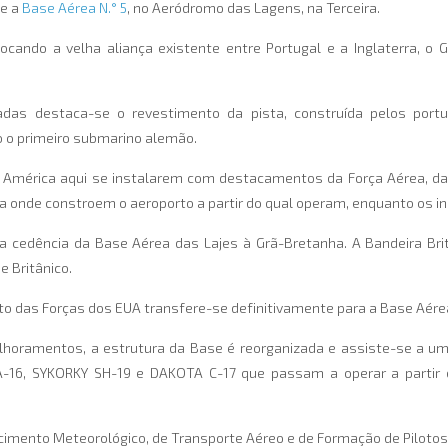
 e a
Base Aérea N.° 5
, no Aeródromo das Lagens, na Terceira.
cando a velha aliança existente entre Portugal e a Inglaterra, o G
as destaca-se o revestimento da pista, construída pelos portu
o o primeiro submarino alemão.
 América aqui se instalarem com destacamentos da Força Aérea, da M
a onde constroem o aeroporto a partir do qual operam, enquanto os i
 a cedência da Base Aérea das Lajes à Grã-Bretanha. A Bandeira Bri
 Britânico.
o das Forças dos EUA transfere-se definitivamente para a Base Aérea
elhoramentos, a estrutura da Base é reorganizada e assiste-se a 
16, SYKORKY SH-19 e DAKOTA C-17 que passam a operar a partir 
ento Meteorológico, de Transporte Aéreo e de Formação de Pilotos 