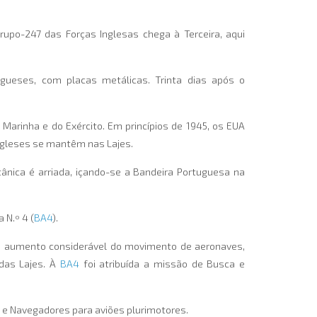
rupo-247 das Forças Inglesas chega à Terceira, aqui
gueses, com placas metálicas. Trinta dias após o
arinha e do Exército. Em princípios de 1945, os EUA
ngleses se mantêm nas Lajes.
tânica é arriada, içando-se a Bandeira Portuguesa na
 N.º 4 (
BA4
).
um aumento considerável do movimento de aeronaves,
das Lajes. À
BA4
foi atribuída a missão de Busca e
e Navegadores para aviões plurimotores.