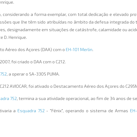
nrique.
06, considerando a forma exemplar, com total dedicação e elevado pr
ões que lhe têm sido atribuídas no âmbito da defesa integrada do te
es, designadamente em situações de catástrofe, calamidade ou acid
e D. Henrique.
nto Aéreo dos Açores (DAA) com o
EH-101 Merlin
.
2007, foi criado o DAA com o C212.
 752
, a operar o SA-330S PUMA.
 C212 AVIOCAR, foi ativado o Destacamento Aéreo dos Açores do C295
adra 752
, termina a sua atividade operacional, ao fim de 34 anos de s
ivaria a
Esquadra 752
- "Fénix", operando o sistema de Armas
EH-