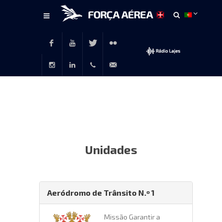
Conteúdo
principal
Facebook
Youtube
Twitter
Flickr
Instagram
LinkedIn
+351
rp@emfa.gov.pt
214726120
Unidades
Aeródromo de Trânsito N.º 1
Missão Garantir a