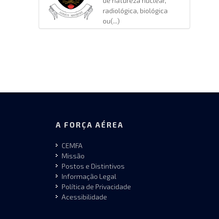
de natureza nuclear,
radiológica, biológica
ou(...)
A FORÇA AÉREA
CEMFA
Missão
Postos e Distintivos
Informação Legal
Política de Privacidade
Acessibilidade