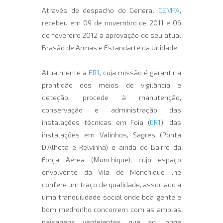
Através de despacho do General
CEMFA
,
recebeu em 09 de novembro de 2011 e 06
de fevereiro 2012 a aprovação do seu atual
Brasão de Armas e Estandarte da Unidade.
Atualmente a
ER1
, cuja missão é garantir a
prontidão dos meios de vigilância e
deteção, procede à manutenção,
conservação e administração das
instalações técnicas em Foia (
ER1
), das
instalações em Valinhos, Sagres (Ponta
D’Alheta e Relvinha) e ainda do Bairro da
Força Aérea (Monchique), cujo espaço
envolvente da Vila de Monchique lhe
confere um traço de qualidade, associado a
uma tranquilidade social onde boa gente e
bom medronho concorrem com as amplas
paisagens verdejantes que ao longe