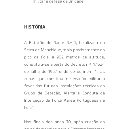
militar e defesa da Unidade.
HISTÓRIA
A Estação de Radar N.º 1, localizada na
Serra de Monchique, mais precisamente no
pico da Foia, a 902 metros de altitude,
constituiu-se a partir do Decreto n.º 47.824
de julho de 1967 onde se definem “... as
zonas que constituem servidão militar a
favor das futuras instalações técnicas do
Grupo de Deteção, Alerta e Conduta da
Interceção da Força Aérea Portuguesa na
Foia.”
Nos finais dos anos 70, após criação do
grupo de trabalho para o Sistema Integrado