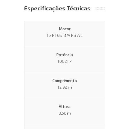
Especificações Técnicas
Motor
1 x PT6B-37A P&WC
Potência
1002HP
Comprimento
12,98 m
Altura
3,56 m