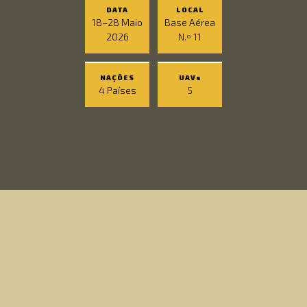
DATA
LOCAL
18–28 Maio
Base Aérea
2026
N.º 11
NAÇÕES
UAVs
4 Países
5