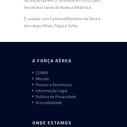
distinção da NATO, atribuída em 2022 pelo
Secretário-Geral da Aliança Atlântica.
É casado com Catarina Monteiro da Silva e
tem duas filhas, Filipa e Sofia.
A FORÇA AÉREA
CEMFA
Missão
Postos e Distintivos
Informação Legal
Política de Privacidade
Acessibilidade
ONDE ESTAMOS