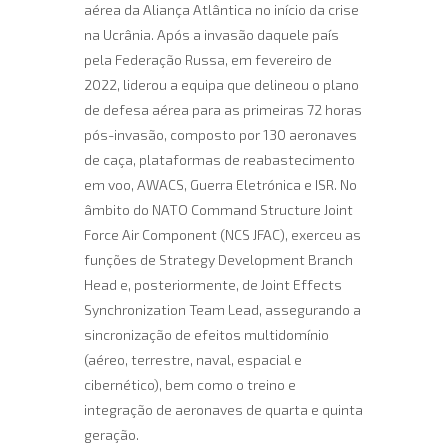
aérea da Aliança Atlântica no início da crise
na Ucrânia. Após a invasão daquele país
pela Federação Russa, em fevereiro de
2022, liderou a equipa que delineou o plano
de defesa aérea para as primeiras 72 horas
pós-invasão, composto por 130 aeronaves
de caça, plataformas de reabastecimento
em voo, AWACS, Guerra Eletrónica e ISR. No
âmbito do NATO Command Structure Joint
Force Air Component (NCS JFAC), exerceu as
funções de Strategy Development Branch
Head e, posteriormente, de Joint Effects
Synchronization Team Lead, assegurando a
sincronização de efeitos multidomínio
(aéreo, terrestre, naval, espacial e
cibernético), bem como o treino e
integração de aeronaves de quarta e quinta
geração.