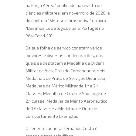
na Força Aérea” publicado na revista de
ciências militares, em novembro de 2020, e
do capítulo “Síntese e prospetiva” do livro
“Desafios Estratégicos para Portugal no
Pós-Covid-19”.
Da sua folha de serviço constam vários
louvores e diversas condecorações, das
quais se destacam a Medalha da Ordem
Militar de Avis, Grau de Comendador; seis
Medalhas de Prata de Serviços Distintos;
Medalhas de Mérito Militar de 1.ª e 2.ª
Classes; Medalha de Cruz de São Jorge de
2.ª classe; Medalha de Mérito Aeronáutico
de 1.ª classe; e a Medalha de Ouro de
Comportamento Exemplar.
O Tenente-General Fernando Costa é
casado e tem dois filhos.