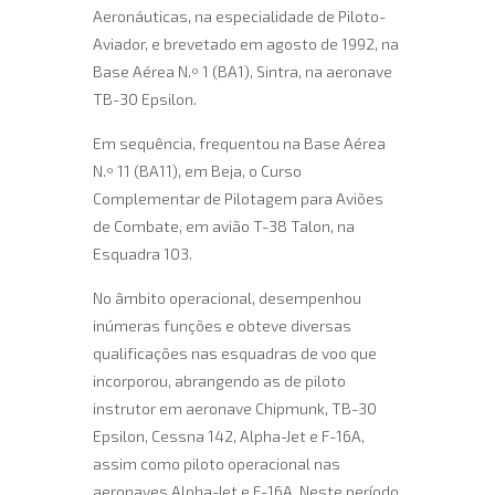
Aeronáuticas, na especialidade de Piloto-
Aviador, e brevetado em agosto de 1992, na
Base Aérea N.º 1 (BA1), Sintra, na aeronave
TB-30 Epsilon.
Em sequência, frequentou na Base Aérea
N.º 11 (BA11), em Beja, o Curso
Complementar de Pilotagem para Aviões
de Combate, em avião T-38 Talon, na
Esquadra 103.
No âmbito operacional, desempenhou
inúmeras funções e obteve diversas
qualificações nas esquadras de voo que
incorporou, abrangendo as de piloto
instrutor em aeronave Chipmunk, TB-30
Epsilon, Cessna 142, Alpha-Jet e F-16A,
assim como piloto operacional nas
aeronaves Alpha-Jet e F-16A. Neste período