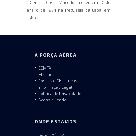
O General Costa Macedo faleceu em 30 de
janeiro de 1974 na freguesia da Lapa, em
Lisboa.
A FORÇA AÉREA
CEMFA
Missão
Postos e Distintivos
Informação Legal
Política de Privacidade
Acessibilidade
ONDE ESTAMOS
Bases Aéreas