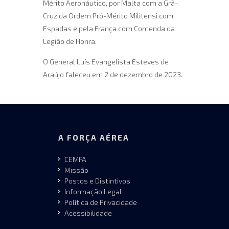
Mérito Aeronáutico, por Malta com a Grã-
Cruz da Ordem Pró-Mérito Militensi com
Espadas e pela França com Comenda da
Legião de Honra.
O General Luís Evangelista Esteves de
Araújo faleceu em 2 de dezembro de 2023.
A FORÇA AÉREA
CEMFA
Missão
Postos e Distintivos
Informação Legal
Política de Privacidade
Acessibilidade