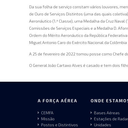
Da sua folha de serviço constam vários louvores, me
de Ouro de Serviços Distintos (uma das quais coletiva
Aeronáutico (1.ª Classe), uma Medalha da Cruz Naval
Comissões de Serviços Especiais e a Medalha D. Afonso
Ordem do Mérito Aeronáutico da República Federativa 
Miguel Antonio Caro do Exército Nacional da Colômbia
A 25 de fevereiro de 2022 tomou posse como Chefe do
O General João Cartaxo Alves é casado e tem dois filh
A FORÇA AÉREA
ONDE ESTAMO
CEMFA
Bases Aéreas
Missão
Estações de Rada
Postos e Distintivos
Unidades