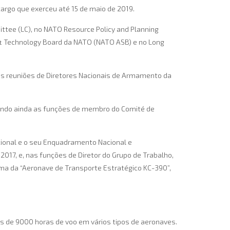
argo que exerceu até 15 de maio de 2019.
ttee (LC), no NATO Resource Policy and Planning
 & Technology Board da NATO (NATO ASB) e no Long
as reuniões de Diretores Nacionais de Armamento da
indo ainda as funções de membro do Comité de
cional e o seu Enquadramento Nacional e
017, e, nas funções de Diretor do Grupo de Trabalho,
ama da “Aeronave de Transporte Estratégico KC-390”,
is de 9000 horas de voo em vários tipos de aeronaves.