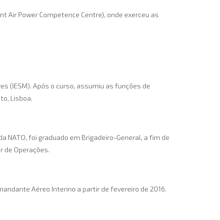
Joint Air Power Competence Centre), onde exerceu as
ares (IESM). Após o curso, assumiu as funções de
o, Lisboa.
a NATO, foi graduado em Brigadeiro-General, a fim de
or de Operações.
ante Aéreo Interino a partir de fevereiro de 2016.