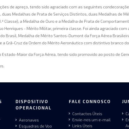
nções de apreço, tendo sido agraciado com as seguintes condecorações
), duas Medalhas de Prata de Serviços Distintos, duas Medalhas de Méri
 (1.ª Classe), a Medalha de Ouro e a Medalha de Prata de Comportam
 Henriques - Mérito Militar, primeira classe. Foi ainda agraciado com
do Brasil, Medalha de Mérito Santos-Dumont da Força Aérea Brasileira
 e a Grã-Cruz da Ordem do Mérito Aeronáutico com distintivo branco d
 Estado-Maior da Força Aérea, tendo sido promovido ao posto de Gene
os.
S
DISPOSITIVO
FALE CONNOSCO
JU
OPERACIONAL
Contactos Úteis
C
r
Envie-nos um e-mail
E
Aeronaves
Links Úteis
A
Esquadras de Voo