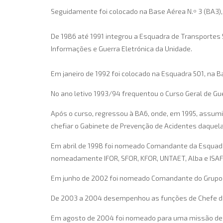
Seguidamente foi colocado na Base Aérea N.º 3 (BA3)
De 1986 até 1991 integrou a Esquadra de Transportes
Informações e Guerra Eletrónica da Unidade.
Em janeiro de 1992 foi colocado na Esquadra 501, na B
No ano letivo 1993/94 frequentou o Curso Geral de Gue
Após o curso, regressou à BA6, onde, em 1995, assumi
chefiar o Gabinete de Prevenção de Acidentes daquela
Em abril de 1998 foi nomeado Comandante da Esquadra
nomeadamente IFOR, SFOR, KFOR, UNTAET, Alba e ISAF
Em junho de 2002 foi nomeado Comandante do Grupo O
De 2003 a 2004 desempenhou as funções de Chefe da 
Em agosto de 2004 foi nomeado para uma missão de ser