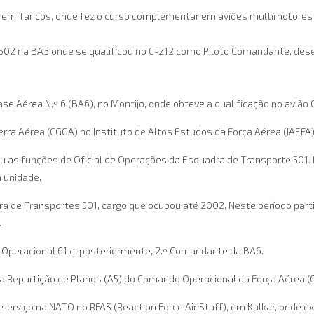
, em Tancos, onde fez o curso complementar em aviões multimotores no
 502 na BA3 onde se qualificou no C-212 como Piloto Comandante, des
ase Aérea N.º 6 (BA6), no Montijo, onde obteve a qualificação no avião
rra Aérea (CGGA) no Instituto de Altos Estudos da Força Aérea (IAEFA)
u as funções de Oficial de Operações da Esquadra de Transporte 501.
 unidade.
 de Transportes 501, cargo que ocupou até 2002. Neste período part
.
peracional 61 e, posteriormente, 2.º Comandante da BA6.
Repartição de Planos (A5) do Comando Operacional da Força Aérea (
viço na NATO no RFAS (Reaction Force Air Staff), em Kalkar, onde exer