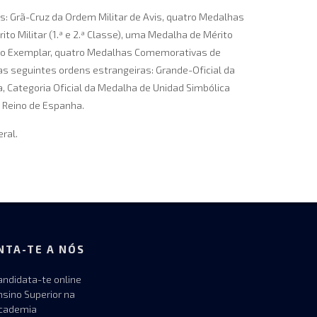
: Grã-Cruz da Ordem Militar de Avis, quatro Medalhas
to Militar (1.ª e 2.ª Classe), uma Medalha de Mérito
ento Exemplar, quatro Medalhas Comemorativas de
 as seguintes ordens estrangeiras: Grande-Oficial da
, Categoria Oficial da Medalha de Unidad Simbólica
o Reino de Espanha.
ral.
NTA-TE A NÓS
andidata-te online
nsino Superior na
cademia