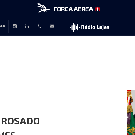
r
lickr
Instagram
LinkedIn
+351
rp@emfa.gov.pt
214726120
L
 ROSADO