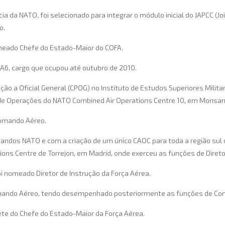
ia da NATO, foi selecionado para integrar o módulo inicial do JAPCC (
o.
omeado Chefe do Estado-Maior do COFA.
, cargo que ocupou até outubro de 2010.
ão a Oficial General (CPOG) no Instituto de Estudos Superiores Milit
de Operações do NATO Combined Air Operations Centre 10, em Monsant
Comando Aéreo.
dos NATO e com a criação de um único CAOC para toda a região sul d
tions Centre de Torrejon, em Madrid, onde exerceu as funções de Diret
i nomeado Diretor de Instrução da Força Aérea.
ando Aéreo, tendo desempenhado posteriormente as funções de Comand
te do Chefe do Estado-Maior da Força Aérea.