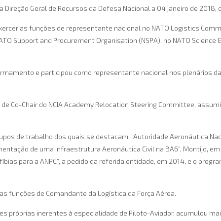
ireção Geral de Recursos da Defesa Nacional a 04 janeiro de 2018, c
xercer as funções de representante nacional no NATO Logistics Commi
 NATO Support and Procurement Organisation (NSPA), no NATO Science
Armamento e participou como representante nacional nos plenários d
s de Co-Chair do NCIA Academy Relocation Steering Committee, assum
grupos de trabalho dos quais se destacam “Autoridade Aeronáutica Na
ntação de uma Infraestrutura Aeronáutica Civil na BA6”, Montijo, em 2
íbias para a ANPC”, a pedido da referida entidade, em 2014, e o progr
as funções de Comandante da Logística da Força Aérea.
es próprias inerentes à especialidade de Piloto-Aviador, acumulou ma