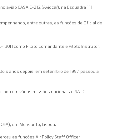
 avião CASA C-212 (Aviocar), na Esquadra 111.
empenhando, entre outras, as funções de Oficial de
 C-130H como Piloto Comandante e Piloto Instrutor.
.
 Dois anos depois, em setembro de 1997, passou a
icipou em várias missões nacionais e NATO,
COFA), em Monsanto, Lisboa.
ceu as funções Air Policy Staff Officer.