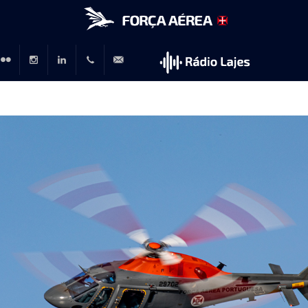
r
lickr
Instagram
LinkedIn
+351
rp@emfa.gov.pt
214726120