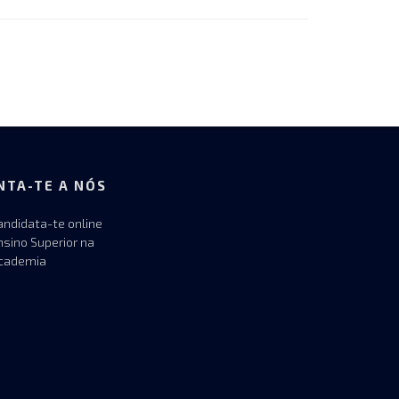
NTA-TE A NÓS
andidata-te online
nsino Superior na
cademia