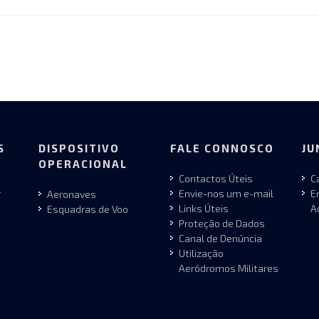
S
DISPOSITIVO
FALE CONNOSCO
JU
OPERACIONAL
Contactos Úteis
C
r
Envie-nos um e-mail
E
Aeronaves
Links Úteis
A
Esquadras de Voo
Proteção de Dados
Canal de Denúncia
Utilização
Aeródromos Militares