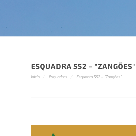
ESQUADRA 552 – "ZANGÕES"
Início
Esquadras
Esquadra 552 – "Zangões"