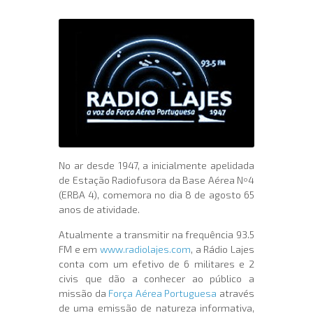
No ar desde 1947, a inicialmente apelidada
de Estação Radiofusora da Base Aérea Nº4
(ERBA 4), comemora no dia 8 de agosto 65
anos de atividade.
Atualmente a transmitir na frequência 93.5
FM e em
www.radiolajes.com
, a Rádio Lajes
conta com um efetivo de 6 militares e 2
civis que dão a conhecer ao público a
missão da
Força Aérea Portuguesa
através
de uma emissão de natureza informativa,