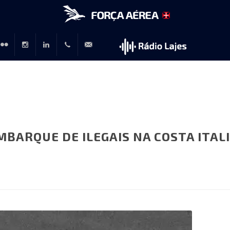
r
lickr
Instagram
LinkedIn
+351
rp@emfa.gov.pt
214726120
BARQUE DE ILEGAIS NA COSTA ITAL