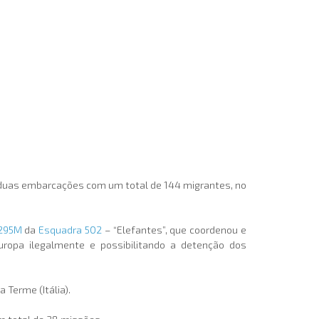
 duas embarcações com um total de 144 migrantes, no
295M
da
Esquadra 502
– “Elefantes”, que coordenou e
 Europa ilegalmente e possibilitando a detenção dos
Terme (Itália).