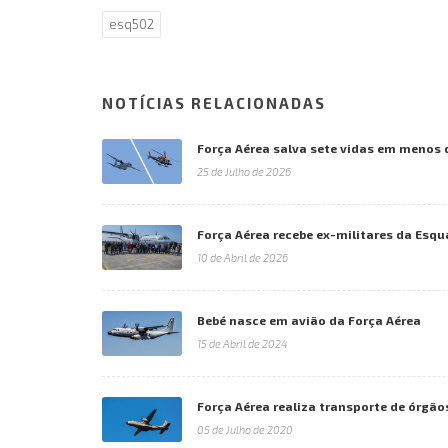
esq502
NOTÍCIAS RELACIONADAS
Força Aérea salva sete vidas em menos 
25 de Julho de 2026
Força Aérea recebe ex-militares da Esqu
10 de Abril de 2026
Bebé nasce em avião da Força Aérea
15 de Abril de 2024
Força Aérea realiza transporte de órgão
05 de Julho de 2020