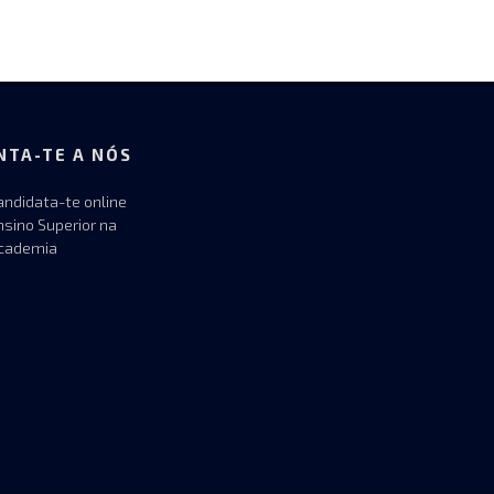
NTA-TE A NÓS
andidata-te online
nsino Superior na
cademia