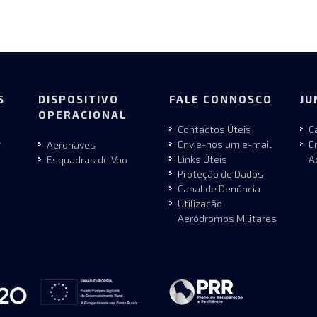
S
DISPOSITIVO
FALE CONNOSCO
JU
OPERACIONAL
Contactos Úteis
C
r
Envie-nos um e-mail
E
Aeronaves
Links Úteis
A
Esquadras de Voo
Proteção de Dados
Canal de Denúncia
Utilização
Aeródromos Militares