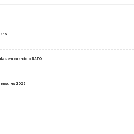
vens
das em exercício NATO
Measures 2026