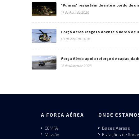
"Pumas" resgatam doente a bordo de u
17 de Abril de 2026
Força Aérea resgata doente a bordo de 
07 de Abril de 2026
Força Aérea apoia reforço de capacidad
16 de Março de 2026
A FORÇA AÉREA
ONDE ESTAMO
CEMFA
Bases Aéreas
Missão
Estações de Rada