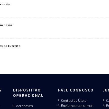
m navio
um navio
es do Exército
S
DISPOSITIVO
FALE CONNOSCO
JU
OPERACIONAL
Contactos Úteis
C
r
Envie-nos um e-mail
E
Aeronaves