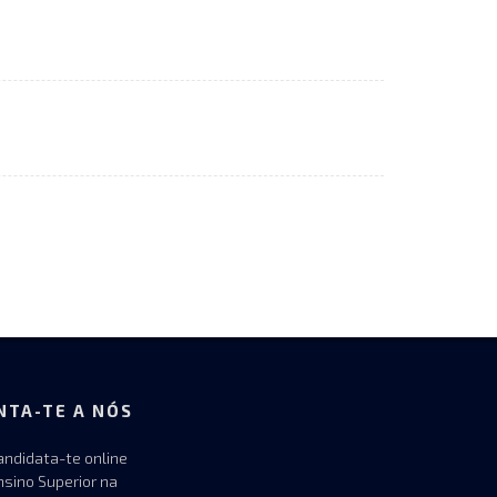
NTA-TE A NÓS
andidata-te online
nsino Superior na