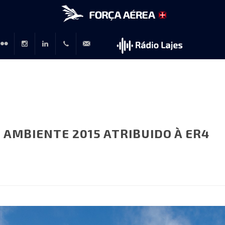
r
lickr
Instagram
LinkedIn
+351
rp@emfa.gov.pt
214726120
 AMBIENTE 2015 ATRIBUIDO À ER4