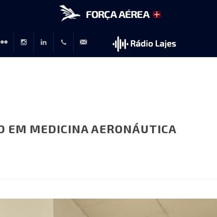
r
lickr
Instagram
LinkedIn
+351
rp@emfa.gov.pt
214726120
ÇÃO EM MEDICINA AERONÁUTICA