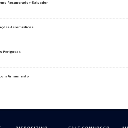
 como Recuperador-Salvador
uações Aeromédicas
s Perigosas
a com Armamento