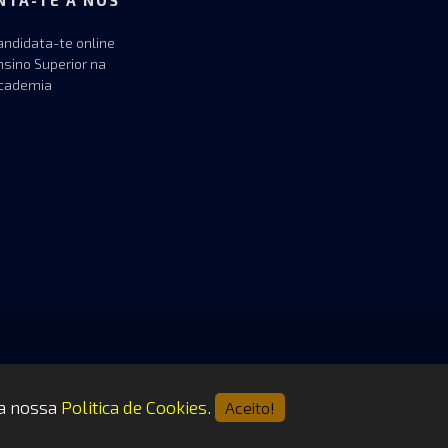
NTA-TE A NÓS
andidata-te online
nsino Superior na
cademia
 a nossa
Politica de Cookies
.
Aceito!