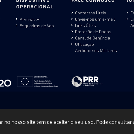
S
DISPOSITIVO
FALE CONNOSCO
JU
OPERACIONAL
Contactos Úteis
C
r
Envie-nos um e-mail
E
Aeronaves
Links Úteis
A
Esquadras de Voo
Proteção de Dados
Canal de Denúncia
Utilização
Aeródromos Militares
gar no nosso site tem de aceitar o seu uso. Pode consultar