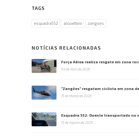
TAGS
esquadra552
alouetteiii
zangoes
NOTÍCIAS RELACIONADAS
Força Aérea realiza resgate em zona ro
03 de Abril de 2026
“Zangões” resgatam ciclista em zona de 
15 de Março de 2026
Esquadra 552: Doente transportado no n
15 de Agosto de 2025