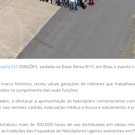
uadra 552
ZANGÕES, sediada na Base Aérea Nº11, em Beja, o evento 
e marco histórico, reuniu várias gerações de militares que traba
ividos no cumprimento das suas funções.
dades, a destacar a apresentação do helicóptero comemorativo com
 nas versões canhão, evacuação médica e busca e salvamento; a 
 totalizou mais de 300.000 horas de voo distribuídas em várias mi
as as tradições das Esquadras de Helicópteros Ligeiros existentes em P