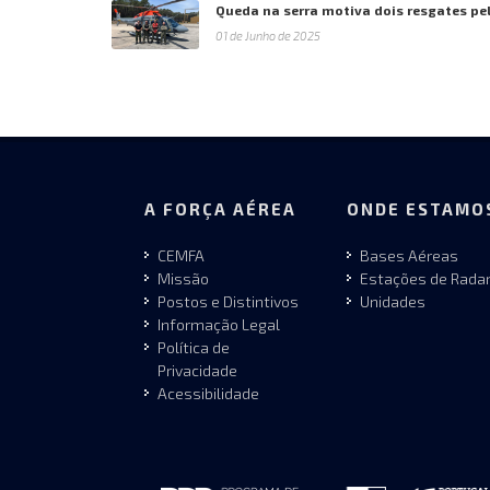
Queda na serra motiva dois resgates pe
01 de Junho de 2025
A FORÇA AÉREA
ONDE ESTAMO
CEMFA
Bases Aéreas
Missão
Estações de Rada
Postos e Distintivos
Unidades
Informação Legal
Política de
Privacidade
Acessibilidade