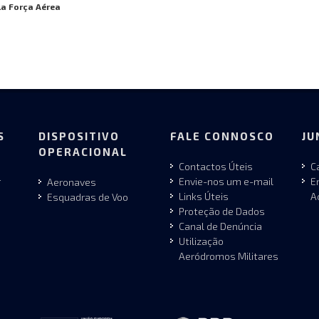
la Força Aérea
S
DISPOSITIVO
FALE CONNOSCO
JU
OPERACIONAL
Contactos Úteis
C
r
Envie-nos um e-mail
E
Aeronaves
Links Úteis
A
Esquadras de Voo
Proteção de Dados
Canal de Denúncia
Utilização
Aeródromos Militares