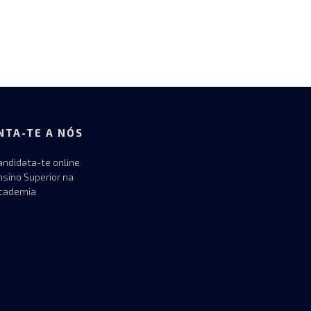
NTA-TE A NÓS
andidata-te online
nsino Superior na
cademia