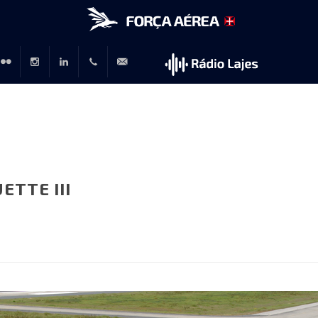
r
lickr
Instagram
LinkedIn
+351
rp@emfa.gov.pt
214726120
ETTE III