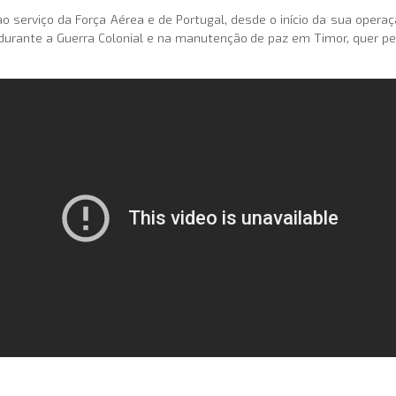
ao serviço da Força Aérea e de Portugal, desde o início da sua ope
urante a Guerra Colonial e na manutenção de paz em Timor, quer pel