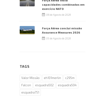
Força Aérea testa
capacidades combinadas em
exercício NATO
06 de Agosto de 2026
Força Aérea conclui missão
Assurance Measures 2026
05 de Agosto de 2026
TAGS
Valor Missão
eh101merlin
c295m
Falcon
esquadra502
esquadra504
esquadra751