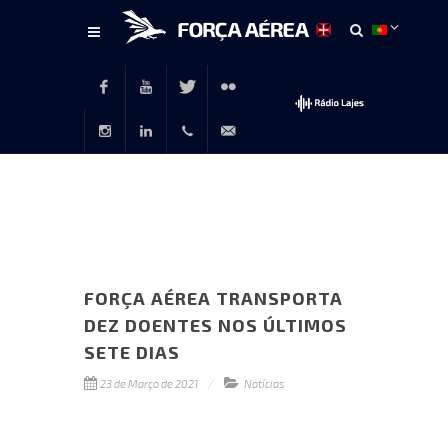
Conteúdo
principal
Facebook
Youtube
Twitter
Flickr
Instagram
LinkedIn
+351
rp@emfa.gov.pt
214726120
FORÇA AÉREA TRANSPORTA
DEZ DOENTES NOS ÚLTIMOS
SETE DIAS
23 de Março de 2021
Notícias