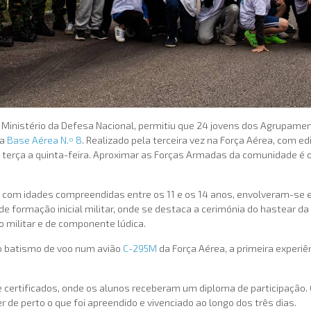
o Ministério da Defesa Nacional, permitiu que 24 jovens dos Agrupam
na
Base Aérea N.º 8
. Realizado pela terceira vez na Força Aérea, com 
 terça a quinta-feira. Aproximar as Forças Armadas da comunidade é o
tes, com idades compreendidas entre os 11 e os 14 anos, envolveram-
 de formação inicial militar, onde se destaca a cerimónia do hastear 
o militar e de componente lúdica.
 o batismo de voo num avião
C-295M
da Força Aérea, a primeira experiê
de certificados, onde os alunos receberam um diploma de participação
 de perto o que foi apreendido e vivenciado ao longo dos três dias.