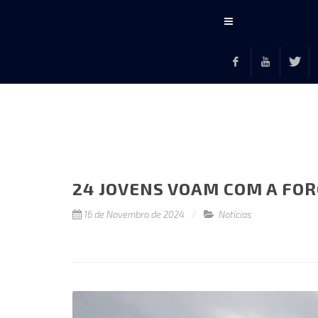
Conteúdo
principal
Facebook
Youtube
Twitte
F
24 JOVENS VOAM COM A FOR
16 de Novembro de 2024
Notícias