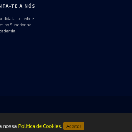
NTA-TE A NÓS
andidata-te online
nsino Superior na
cademia
 a nossa
Politica de Cookies
.
Aceito!