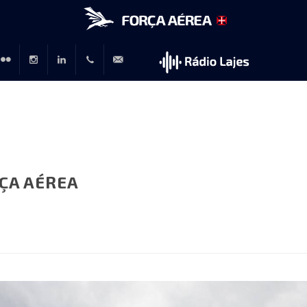
r
lickr
Instagram
LinkedIn
+351
rp@emfa.gov.pt
214726120
ÇA AÉREA