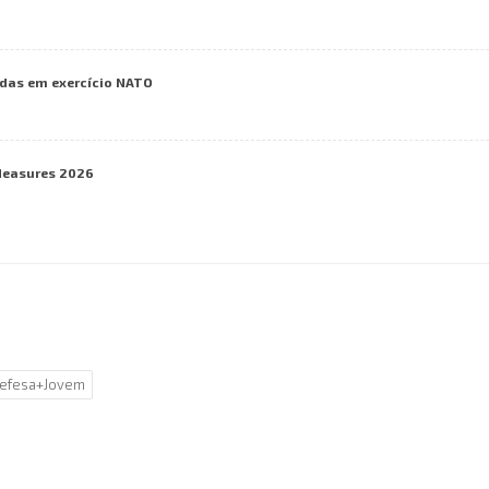
das em exercício NATO
Measures 2026
efesa+Jovem