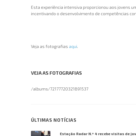
Esta experiência intensiva proporcionou aos jovens u
incentivando o desenvolvimento de competências com
Veja as fotografias
aqui
.
VEJA AS FOTOGRAFIAS
/albums/72177720321891537
ÚLTIMAS NOTÍCIAS
Estação Radar N.º 4 recebe visitas de jo