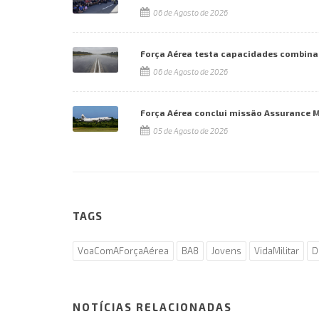
06 de Agosto de 2026
Força Aérea testa capacidades combina
06 de Agosto de 2026
Força Aérea conclui missão Assurance 
05 de Agosto de 2026
TAGS
VoaComAForçaAérea
BA8
Jovens
VidaMilitar
D
NOTÍCIAS RELACIONADAS