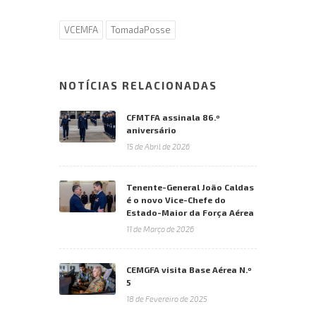
VCEMFA
TomadaPosse
NOTÍCIAS RELACIONADAS
CFMTFA assinala 86.º
aniversário
15 de Abril de 2026
Tenente-General João Caldas
é o novo Vice-Chefe do
Estado-Maior da Força Aérea
11 de Março de 2026
CEMGFA visita Base Aérea N.º
5
18 de Fevereiro de 2025