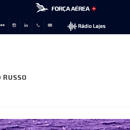
r
lickr
Instagram
LinkedIn
+351
rp@emfa.gov.pt
214726120
O RUSSO