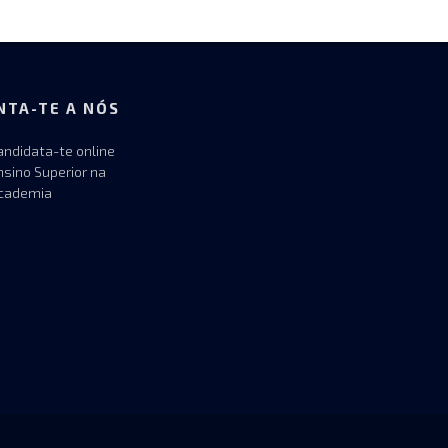
NTA-TE A NÓS
andidata-te online
nsino Superior na
cademia