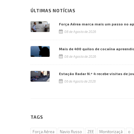
ÚLTIMAS NOTÍCIAS
Força Aérea marca mais um passo no a
08 de Agosto de 2026
Mais de 400 quilos de cocaína apreendi
08 de Agosto de 2026
Estação Radar N.º 4 recebe visitas de jo
06 de Agosto de 2026
TAGS
Força Aérea
Navio Russo
ZEE
Monitorizaçā
o