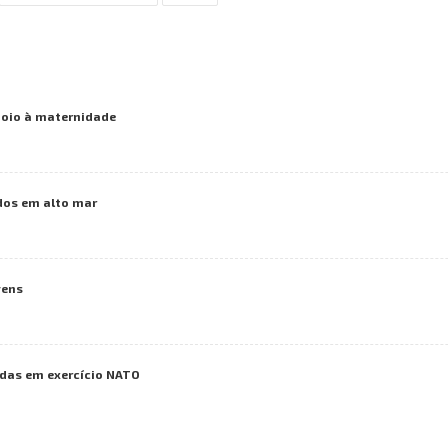
poio à maternidade
dos em alto mar
vens
das em exercício NATO