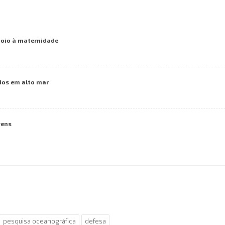
poio à maternidade
dos em alto mar
vens
pesquisa oceanográfica
defesa