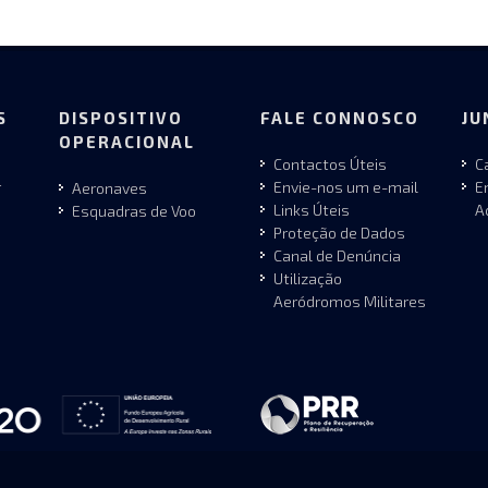
S
DISPOSITIVO
FALE CONNOSCO
JU
OPERACIONAL
Contactos Úteis
C
r
Envie-nos um e-mail
E
Aeronaves
Links Úteis
A
Esquadras de Voo
Proteção de Dados
Canal de Denúncia
Utilização
Aeródromos Militares