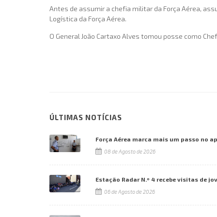
Antes de assumir a chefia militar da Força Aérea, as
Logística da Força Aérea.
O General João Cartaxo Alves tomou posse como Chefe
ÚLTIMAS NOTÍCIAS
Força Aérea marca mais um passo no a
08 de Agosto de 2026
Estação Radar N.º 4 recebe visitas de jo
06 de Agosto de 2026