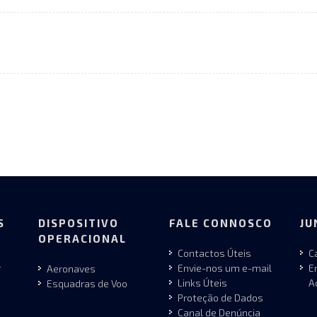
S
DISPOSITIVO
FALE CONNOSCO
JU
OPERACIONAL
Contactos Úteis
C
r
Envie-nos um e-mail
E
Aeronaves
Links Úteis
A
Esquadras de Voo
Proteção de Dados
Canal de Denúncia