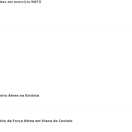
das em exercício NATO
ento Aéreo na Estónia
rio da Força Aérea em Viana do Castelo