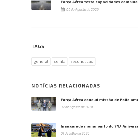
Força Aérea testa capacidades combina
06 de Agosto de 2026
TAGS
general
cemfa
reconducao
NOTÍCIAS RELACIONADAS
Força Aérea conclui missão de Policiam
02 de Agosto de 2026
Inaugurado monumento do 74.º Aniversá
01 de Julho de 2026