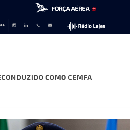
r
lickr
Instagram
LinkedIn
+351
rp@emfa.gov.pt
214726120
RECONDUZIDO COMO CEMFA