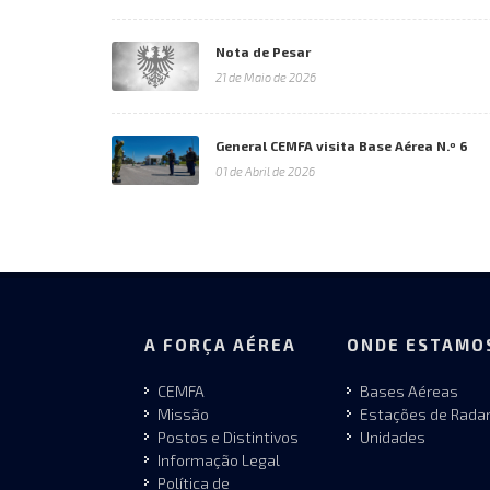
Nota de Pesar
21 de Maio de 2026
General CEMFA visita Base Aérea N.º 6
01 de Abril de 2026
A FORÇA AÉREA
ONDE ESTAMO
CEMFA
Bases Aéreas
Missão
Estações de Rada
Postos e Distintivos
Unidades
Informação Legal
Política de