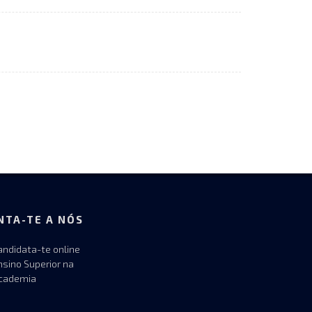
NTA-TE A NÓS
andidata-te online
nsino Superior na
cademia