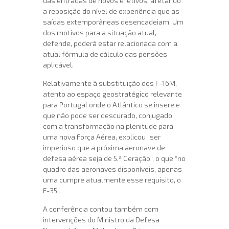
das entradas de novos efetivos, afetando
a reposição do nível de experiência que as
saídas extemporâneas desencadeiam. Um
dos motivos para a situação atual,
defende, poderá estar relacionada com a
atual fórmula de cálculo das pensões
aplicável.
Relativamente à substituição dos F-16M,
atento ao espaço geostratégico relevante
para Portugal onde o Atlântico se insere e
que não pode ser descurado, conjugado
com a transformação na plenitude para
uma nova Força Aérea, explicou “ser
imperioso que a próxima aeronave de
defesa aérea seja de 5.ª Geração”, o que “no
quadro das aeronaves disponíveis, apenas
uma cumpre atualmente esse requisito, o
F-35”.
A conferência contou também com
intervenções do Ministro da Defesa