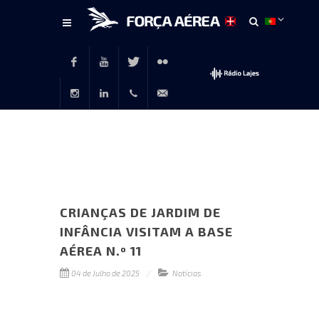
Conteúdo
principal
Facebook
Youtube
Twitter
Flickr
Instagram
LinkedIn
+351
rp@emfa.gov.pt
214726120
CRIANÇAS DE JARDIM DE
INFÂNCIA VISITAM A BASE
AÉREA N.º 11
04 de Julho de 2025
Notícias