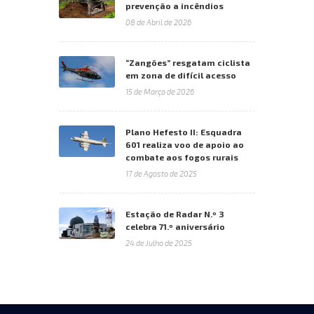
prevenção a incêndios
08 de Abril de 2026
“Zangões” resgatam ciclista
em zona de difícil acesso
15 de Março de 2026
Plano Hefesto II: Esquadra
601 realiza voo de apoio ao
combate aos fogos rurais
17 de Agosto de 2025
Estação de Radar N.º 3
celebra 71.º aniversário
24 de Julho de 2025