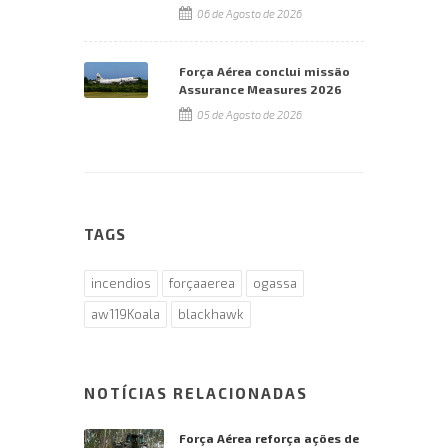
06 de Agosto de 2026
Força Aérea conclui missão
Assurance Measures 2026
05 de Agosto de 2026
TAGS
incendios
forçaaerea
ogassa
aw119Koala
blackhawk
NOTÍCIAS RELACIONADAS
Força Aérea reforça ações de