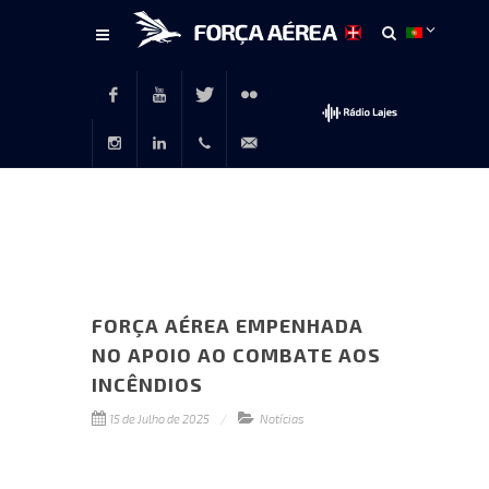
Conteúdo
principal
Facebook
Youtube
Twitter
Flickr
Instagram
LinkedIn
+351
rp@emfa.gov.pt
214726120
FORÇA AÉREA EMPENHADA
NO APOIO AO COMBATE AOS
INCÊNDIOS
15 de Julho de 2025
Notícias