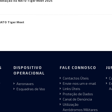
rdenação no NATO Tiger Meet 2025
NATO Tiger Meet
S
DISPOSITIVO
FALE CONNOSCO
JU
OPERACIONAL
Contactos Úteis
C
r
Envie-nos um e-mail
E
Aeronaves
Links Úteis
A
Esquadras de Voo
Proteção de Dados
Canal de Denúncia
Utilização
Aeródromos Militares