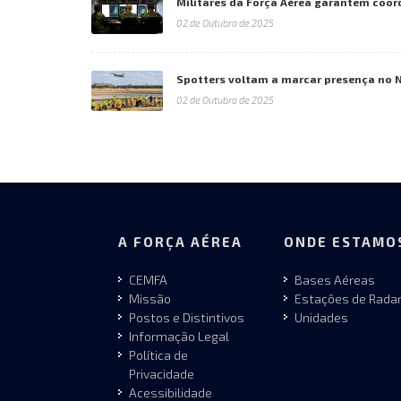
Militares da Força Aérea garantem coo
02 de Outubro de 2025
Spotters voltam a marcar presença no 
02 de Outubro de 2025
A FORÇA AÉREA
ONDE ESTAMO
CEMFA
Bases Aéreas
Missão
Estações de Rada
Postos e Distintivos
Unidades
Informação Legal
Política de
Privacidade
Acessibilidade