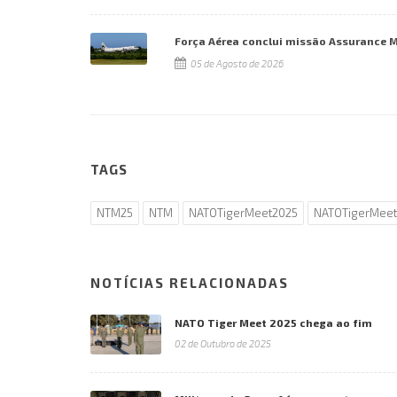
Força Aérea conclui missão Assurance 
05 de Agosto de 2026
TAGS
NTM25
NTM
NATOTigerMeet2025
NATOTigerMeet
NOTÍCIAS RELACIONADAS
NATO Tiger Meet 2025 chega ao fim
02 de Outubro de 2025