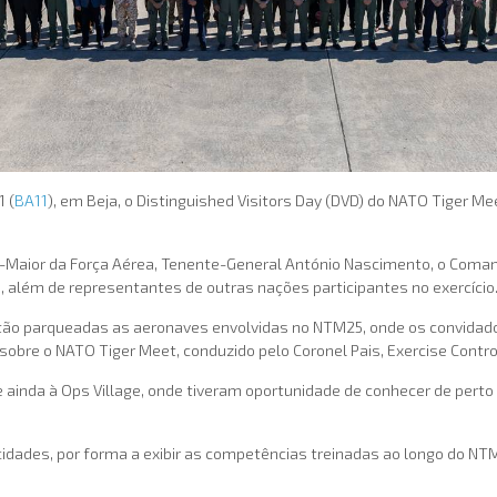
1 (
BA11
), em Beja, o Distinguished Visitors Day (DVD) do NATO Tiger M
-Maior da Força Aérea, Tenente-General António Nascimento, o Comand
 além de representantes de outras nações participantes no exercício
stão parqueadas as aeronaves envolvidas no NTM25, onde os convidad
sobre o NATO Tiger Meet, conduzido pelo Coronel Pais, Exercise Control
 ainda à Ops Village, onde tiveram oportunidade de conhecer de perto
ades, por forma a exibir as competências treinadas ao longo do NTM2