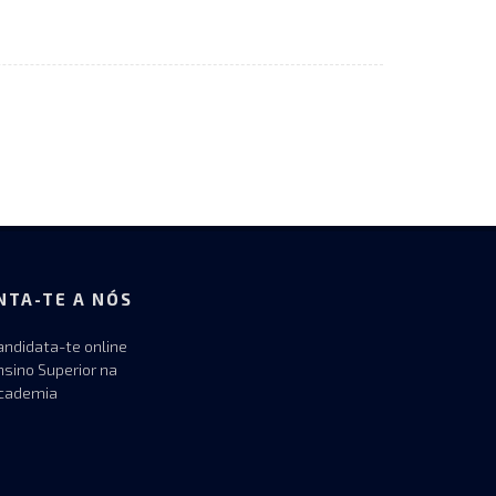
NTA-TE A NÓS
andidata-te online
nsino Superior na
cademia