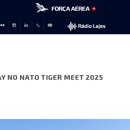
r
lickr
Instagram
LinkedIn
+351
rp@emfa.gov.pt
214726120
AY NO NATO TIGER MEET 2025