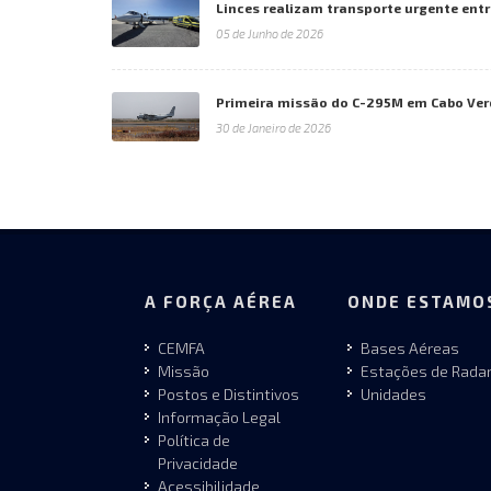
Linces realizam transporte urgente entr
05 de Junho de 2026
Primeira missão do C-295M em Cabo Ver
30 de Janeiro de 2026
A FORÇA AÉREA
ONDE ESTAMO
CEMFA
Bases Aéreas
Missão
Estações de Rada
Postos e Distintivos
Unidades
Informação Legal
Política de
Privacidade
Acessibilidade