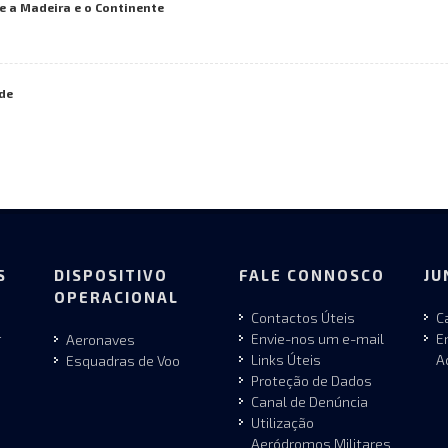
e a Madeira e o Continente
de
S
DISPOSITIVO
FALE CONNOSCO
JU
OPERACIONAL
Contactos Úteis
C
r
Envie-nos um e-mail
E
Aeronaves
Links Úteis
A
Esquadras de Voo
Proteção de Dados
Canal de Denúncia
Utilização
Aeródromos Militares