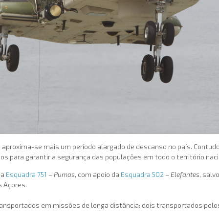
a, aproxima-se mais um período alargado de descanso no país. Contudo
s para garantir a segurança das populações em todo o território naci
, a
Esquadra 751
–
Pumas
, com apoio da
Esquadra 502
–
Elefantes
, salv
 Açores.
 transportados em missões de longa distância: dois transportados pel