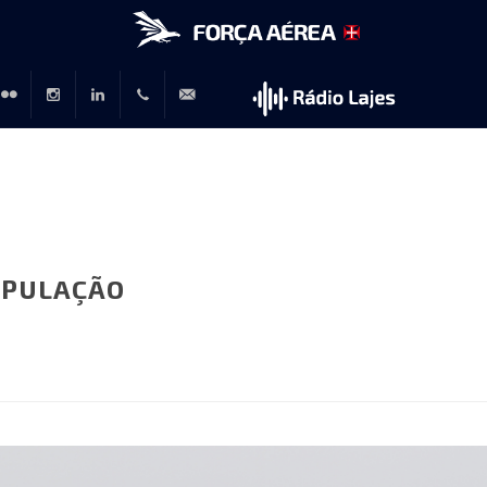
r
lickr
Instagram
LinkedIn
+351
rp@emfa.gov.pt
214726120
OPULAÇÃO