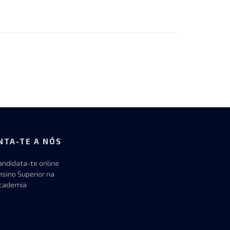
NTA-TE A NÓS
andidata-te online
nsino Superior na
cademia