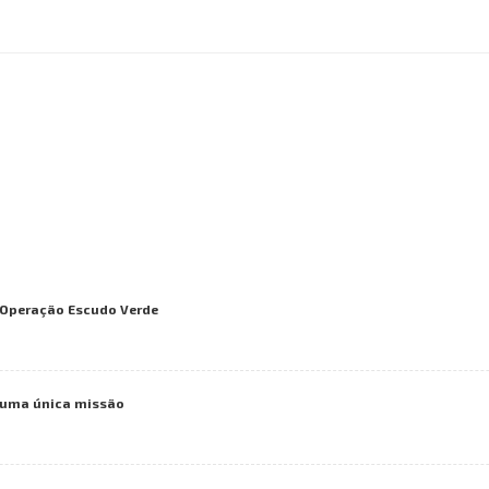
a Operação Escudo Verde
numa única missão