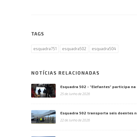
TAGS
esquadra751
esquadra502
esquadra504
NOTÍCIAS RELACIONADAS
Esquadra 502 - "Elefantes" participa n
25 de Junho de 2026
Esquadra 502 transporta seis doentes 
22 de Junho de 2026