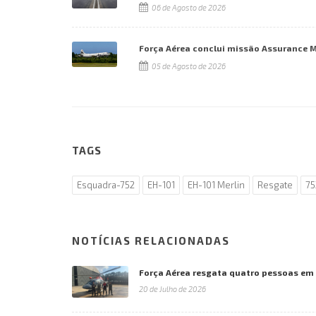
06 de Agosto de 2026
Força Aérea conclui missão Assurance 
05 de Agosto de 2026
TAGS
Esquadra-752
EH-101
EH-101 Merlin
Resgate
75
NOTÍCIAS RELACIONADAS
Força Aérea resgata quatro pessoas em
20 de Julho de 2026