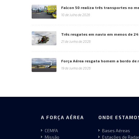
Falcon 50 realiza três transportes no 
10 de Julho de 2026
Três resgates em navio em menos de 24
21 de Junho de 2026
Força Aérea resgata homem a bordo de 
19 de Junho de 2026
A FORÇA AÉREA
ONDE ESTAMO
CEMFA
Bases Aéreas
Missão
Estações de Rada