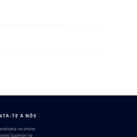
NTA-TE A NÓS
andidata-te online
nsino Superior na