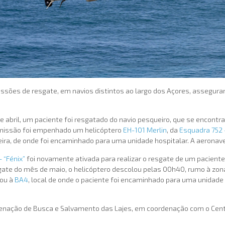
issões de resgate, em navios distintos ao largo dos Açores, assegur
 de abril, um paciente foi resgatado do navio pesqueiro, que se encontr
 a missão foi empenhado um helicóptero
EH-101 Merlin
, da
Esquadra 752 –
rceira, de onde foi encaminhado para uma unidade hospitalar. A aeronav
 “Fénix”
foi novamente ativada para realizar o resgate de um paciente
 resgate do mês de maio, o helicóptero descolou pelas 00h40, rumo à z
ou à
BA4
, local de onde o paciente foi encaminhado para uma unidade
denação de Busca e Salvamento das Lajes, em coordenação com o Cen