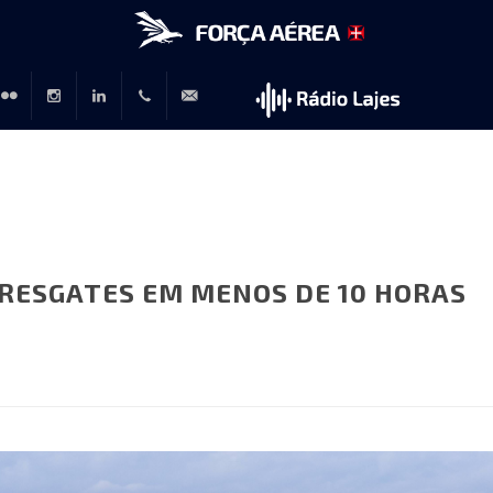
r
lickr
Instagram
LinkedIn
+351
rp@emfa.gov.pt
214726120
 RESGATES EM MENOS DE 10 HORAS