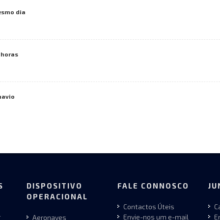
mesmo dia
 horas
navio
S
DISPOSITIVO
FALE CONNOSCO
JU
OPERACIONAL
Contactos Úteis
C
r
Envie-nos um e-mail
E
Aeronaves