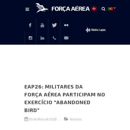
Conteúdo
principal
Facebook
Youtube
Twitter
Flickr
Instagram
LinkedIn
+351
rp@emfa.gov.pt
214726120
EAP26: MILITARES DA
FORÇA AÉREA PARTICIPAM NO
EXERCÍCIO “ABANDONED
BIRD”
05 de Maio de 2026
Notícias