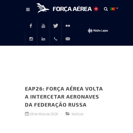
Conteúdo
principal
Facebook
Youtube
Twitter
Flickr
Instagram
LinkedIn
+351
rp@emfa.gov.pt
214726120
EAP26: FORÇA AÉREA VOLTA
A INTERCETAR AERONAVES
DA FEDERAÇÃO RUSSA
06 de Maio de 2026
Notícias