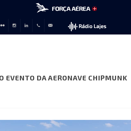
r
lickr
Instagram
LinkedIn
+351
rp@emfa.gov.pt
214726120
CO EVENTO DA AERONAVE CHIPMUNK