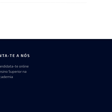
NTA-TE A NÓS
andidata-te online
nsino Superior na
cademia