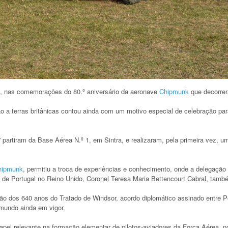
io, nas comemorações do 80.º aniversário da aeronave
Chipmunk
que decorrer
o a terras britânicas contou ainda com um motivo especial de celebração pa
 partiram da Base Aérea N.º 1, em Sintra, e realizaram, pela primeira vez, u
hipmunk
, permitiu a troca de experiências e conhecimento, onde a delegaçã
e Portugal no Reino Unido, Coronel Teresa Maria Bettencourt Cabral, també
ção dos 640 anos do Tratado de Windsor, acordo diplomático assinado entre P
 mundo ainda em vigor.
el relevante na formação elementar de pilotos-aviadores da Força Aérea, 