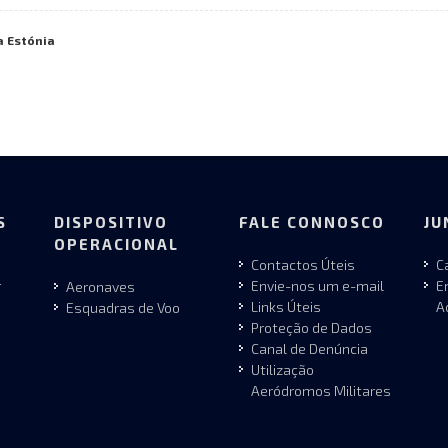
a Estónia
S
DISPOSITIVO
FALE CONNOSCO
JU
OPERACIONAL
Contactos Úteis
C
r
Envie-nos um e-mail
E
Aeronaves
Links Úteis
A
Esquadras de Voo
Proteção de Dados
Canal de Denúncia
Utilização
Aeródromos Militares