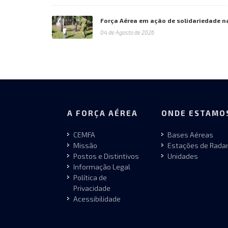
Força Aérea em ação de solidariedade n
04 de Agosto de 2026
A FORÇA AÉREA
ONDE ESTAMO
CEMFA
Bases Aéreas
Missão
Estações de Rada
Postos e Distintivos
Unidades
Informação Legal
Política de
Privacidade
Acessibilidade