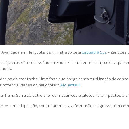
ão Avançada em Helicópteros ministrado pela
Esquadra 552
– Zangões d
licópteros são necessários treinos em ambientes complexos, que reú
idades.
se de voo de montanha. Uma fase que obriga tanto a utilização de conh
potencialidades do helicóptero
Alouette III
.
ntanha na Serra da Estrela, onde mecânicos e pilotos foram postos à 
ilotos em adaptação, continuarem a sua formação e ingressarem como