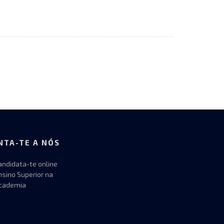
NTA-TE A NÓS
andidata-te online
nsino Superior na
cademia