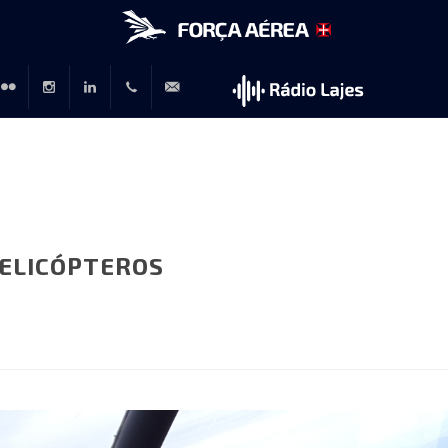
r
lickr
Instagram
LinkedIn
+351
rp@emfa.gov.pt
214726120
ELICÓPTEROS