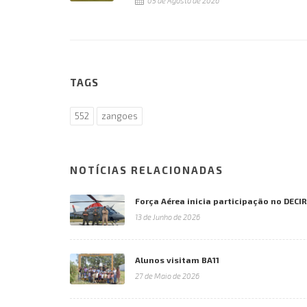
05 de Agosto de 2026
TAGS
552
zangoes
NOTÍCIAS RELACIONADAS
Força Aérea inicia participação no DECI
13 de Junho de 2026
Alunos visitam BA11
27 de Maio de 2026