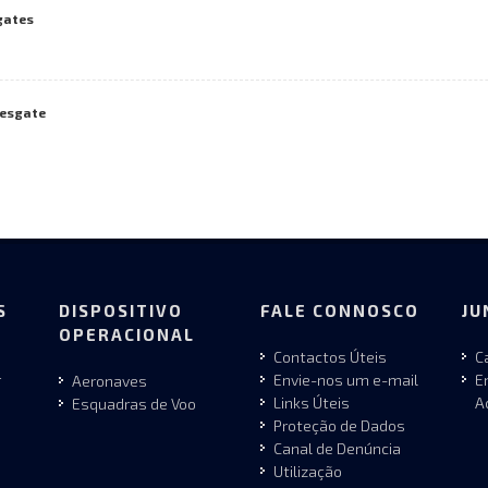
gates
resgate
S
DISPOSITIVO
FALE CONNOSCO
JU
OPERACIONAL
Contactos Úteis
C
r
Envie-nos um e-mail
E
Aeronaves
Links Úteis
A
Esquadras de Voo
Proteção de Dados
Canal de Denúncia
Utilização