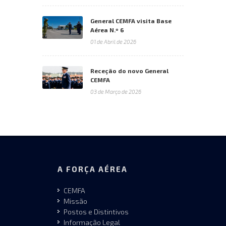
General CEMFA visita Base
Aérea N.º 6
01 de Abril de 2026
Receção do novo General
CEMFA
03 de Março de 2026
A FORÇA AÉREA
CEMFA
Missão
Postos e Distintivos
Informação Legal