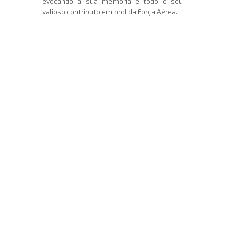
evocando a sua memória e todo o seu
valioso contributo em prol da Força Aérea.