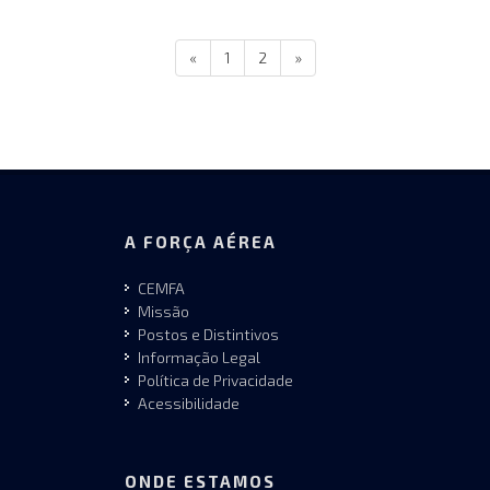
«
1
2
»
A FORÇA AÉREA
CEMFA
Missão
Postos e Distintivos
Informação Legal
Política de Privacidade
Acessibilidade
ONDE ESTAMOS