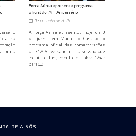
a
Força Aérea apresenta programa
lo
oficial do 74.º Aniversário
03 de Junho de 2026
ersário
A Força Aérea apresentou, hoje, dia 3
icial na
de junho, em Viana do Castelo, o
 coração
programa oficial das comemorações
o, com a
do 74.º Aniversário, numa sessão que
incluiu o lançamento da obra “Voar
para(...)
NTA-TE A NÓS