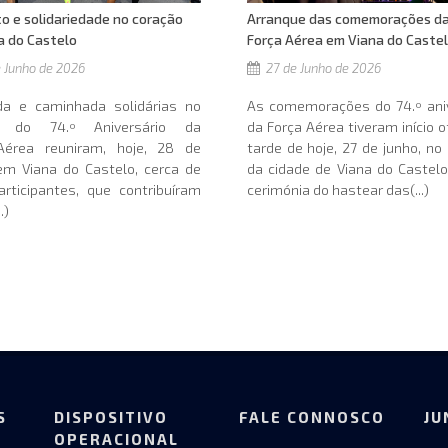
Arranque das comemorações d
o e solidariedade no coração
Força Aérea em Viana do Caste
a do Castelo
27 de Junho de 2026
 Junho de 2026
As comemorações do 74.º aniv
ida e caminhada solidárias no
da Força Aérea tiveram início of
o do 74.º Aniversário da
tarde de hoje, 27 de junho, no
Aérea reuniram, hoje, 28 de
da cidade de Viana do Castel
em Viana do Castelo, cerca de
cerimónia do hastear das(...)
rticipantes, que contribuíram
.)
S
DISPOSITIVO
FALE CONNOSCO
JU
OPERACIONAL