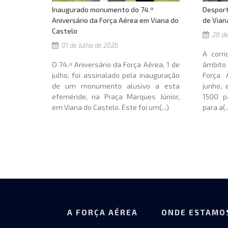
Inaugurado monumento do 74.º
Desport
Aniversário da Força Aérea em Viana do
de Vian
Castelo
28 de
01 de Julho de 2026
A corr
O 74.º Aniversário da Força Aérea, 1 de
âmbit
julho, foi assinalado pela inauguração
Força 
de um monumento alusivo a esta
junho, 
efeméride, na Praça Marques Júnior,
1500 pa
em Viana do Castelo. Este foi um(...)
para a(..
A FORÇA AÉREA
ONDE ESTAMO