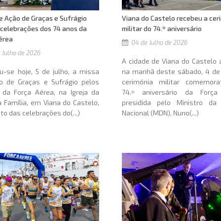
e Ação de Graças e Sufrágio
Viana do Castelo recebeu a cer
 celebrações dos 74 anos da
militar do 74.º aniversário
érea
04 de Julho de 2026
 Julho de 2026
A cidade de Viana do Castelo 
u-se hoje, 5 de julho, a missa
na manhã deste sábado, 4 de 
o de Graças e Sufrágio pelos
cerimónia militar comemora
 da Força Aérea, na Igreja da
74.º aniversário da Força
 Família, em Viana do Castelo,
presidida pelo Ministro da
to das celebrações do(...)
Nacional (MDN), Nuno(...)