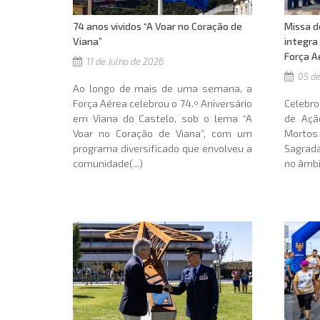
Missa d
74 anos vividos “A Voar no Coração de
integra
Viana”
Força A
11 de Julho de 2026
05 de
Ao longo de mais de uma semana, a
Celebro
Força Aérea celebrou o 74.º Aniversário
de Açã
em Viana do Castelo, sob o lema “A
Mortos
Voar no Coração de Viana”, com um
Sagrada
programa diversificado que envolveu a
no âmbi
comunidade(...)