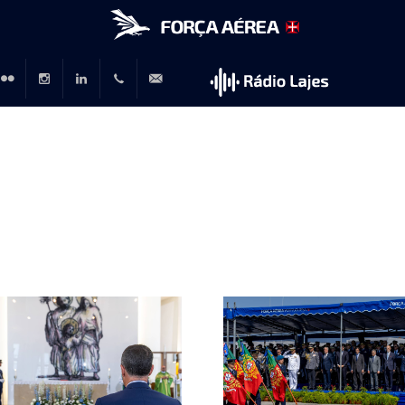
r
lickr
Instagram
LinkedIn
+351
rp@emfa.gov.pt
214726120