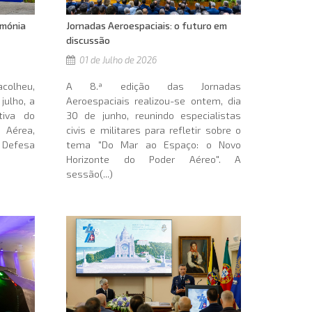
Jornadas Aeroespaciais: o futuro em
imónia
discussão
01 de Julho de 2026
A 8.ª edição das Jornadas
acolheu,
Aeroespaciais realizou-se ontem, dia
julho, a
30 de junho, reunindo especialistas
tiva do
civis e militares para refletir sobre o
 Aérea,
tema "Do Mar ao Espaço: o Novo
 Defesa
Horizonte do Poder Aéreo". A
sessão(...)