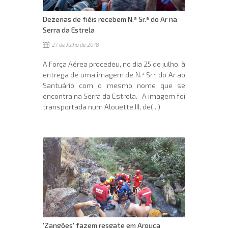
Dezenas de fiéis recebem N.ª Sr.ª do Ar na
Serra da Estrela
27 de Julho de 2018
A Força Aérea procedeu, no dia 25 de julho, à
entrega de uma imagem de N.ª Sr.ª do Ar ao
Santuário com o mesmo nome que se
encontra na Serra da Estrela. A imagem foi
transportada num Alouette III, de(...)
'Zangões' fazem resgate em Arouca