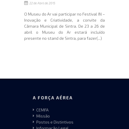
22 de Abril de 2015
O Museu do Ar vai participar no Festival IN –
Inovação e Criatividade, a convite da
Câmara Municipal de Sintra. De 23 a 26 de
abril o Museu do Ar estará incluído
presente no stand de Sintra, para fazer(...)
A FORÇA AÉREA
CEMFA
Missão
Postos e Distintivos
Informação Legal