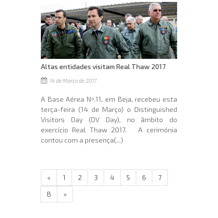
Altas entidades visitam Real Thaw 2017
14 de Março de 2017
A Base Aérea Nº.11, em Beja, recebeu esta
terça-feira (14 de Março) o Distinguished
Visitors Day (DV Day), no âmbito do
exercício Real Thaw 2017. A cerimónia
contou com a presença(...)
«
1
2
3
4
5
6
7
8
»