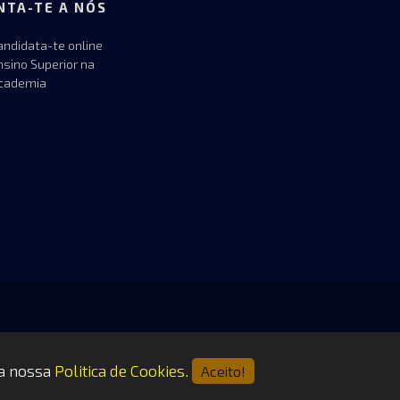
NTA-TE A NÓS
andidata-te online
nsino Superior na
cademia
 a nossa
Politica de Cookies
.
Aceito!