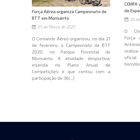
CEMFA v
do Espa
Força Aérea organiza Campeonato de
BTT em Monsanto
26 de
05 de Março de 2020
O Che
Força 
O Comando Aéreo organizou, no dia 21
António
de fevereiro, o Campeonato de BTT
realiza
2020, no Parque Florestal de
oficia
Monsanto. A atividade desportiva,
homólog
inserida no Plano Anual de
Competições e que contou com a
participação de 36(...)