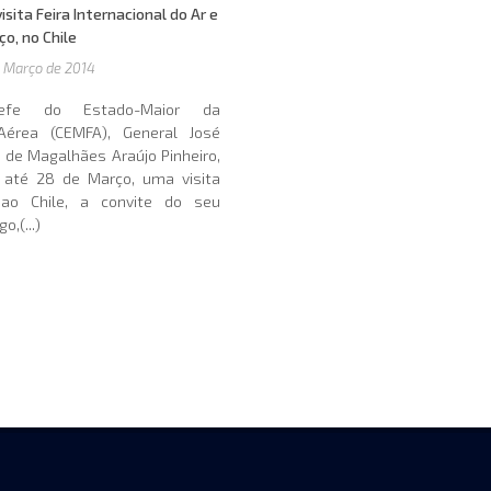
isita Feira Internacional do Ar e
ço, no Chile
 Março de 2014
fe do Estado-Maior da
Aérea (CEMFA), General José
 de Magalhães Araújo Pinheiro,
, até 28 de Março, uma visita
l ao Chile, a convite do seu
o,(...)