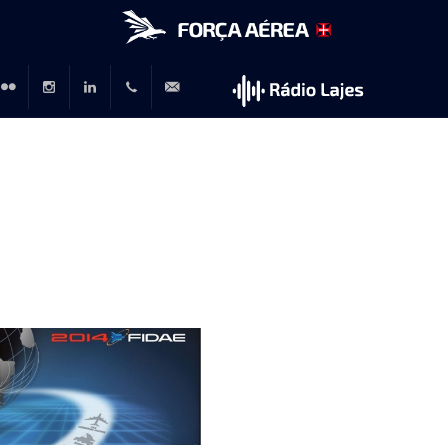
r
lickr
Instagram
LinkedIn
+351
rp@emfa.gov.pt
214726120