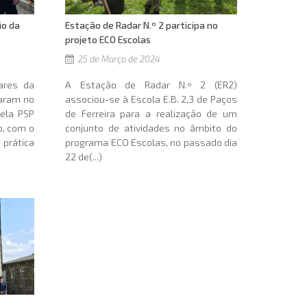
Estação de Radar N.º 2 participa no
io da
projeto ECO Escolas
25 de Março de 2024
A Estação de Radar N.º 2 (ER2)
tares da
associou-se à Escola E.B. 2,3 de Paços
param no
de Ferreira para a realização de um
pela PSP
conjunto de atividades no âmbito do
o, com o
programa ECO Escolas, no passado dia
rática
22 de(...)