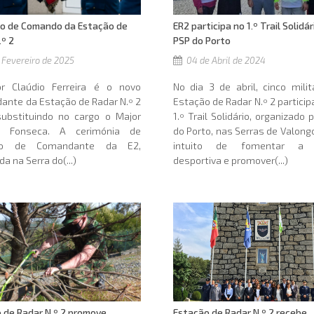
o de Comando da Estação de
ER2 participa no 1.º Trail Solidár
.º 2
PSP do Porto
 Fevereiro de 2025
04 de Abril de 2024
r Claúdio Ferreira é o novo
No dia 3 de abril, cinco mili
nte da Estação de Radar N.º 2
Estação de Radar N.º 2 partici
substituindo no cargo o Major
1.º Trail Solidário, organizado 
o Fonseca. A cerimónia de
do Porto, nas Serras de Valong
ção de Comandante da E2,
intuito de fomentar a p
da na Serra do(...)
desportiva e promover(...)
 de Radar N.º 2 promove
Estação de Radar N.º 2 recebe