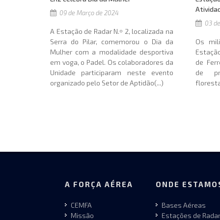
Ativida
09 de Março de 2024
03 de
A Estação de Radar N.º 2, localizada na
Serra do Pilar, comemorou o Dia da
Os mili
Mulher com a modalidade desportiva
Estação
em voga, o Padel. Os colaboradores da
de Ferr
Unidade participaram neste evento
de pr
organizado pelo Setor de Aptidão(...)
floresta
A FORÇA AÉREA
ONDE ESTAMO
CEMFA
Bases Aéreas
Missão
Estações de Rada