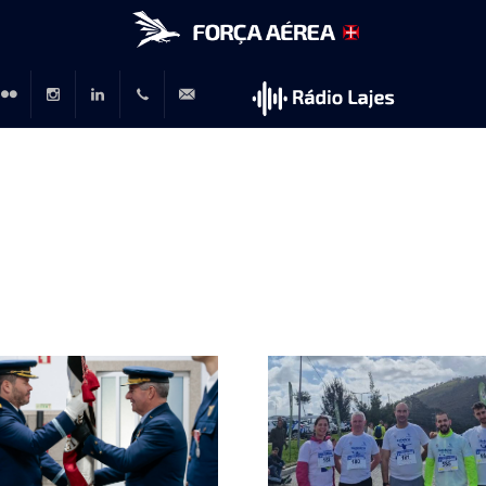
r
lickr
Instagram
LinkedIn
+351
rp@emfa.gov.pt
214726120