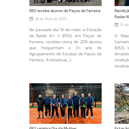
ER2 recebe alunos de Paços de Ferreira
Rendiçã
Radar N
26 de Maio de 2025
14 de
No passado dia 16 de maio, a Estação
de Radar N.º 2 (ER2), em Paços de
O Majo
Ferreira, recebeu cerca de 200 alunos
Comanda
que frequentam o 3.º ano do
(ER2), 
Agrupamento de Escolas de Paços de
Arnald
Ferreira. A iniciativa(...)
rendi
localiza
ER2 celebra Dia da Mulher
Estação