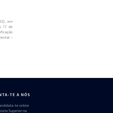
R2), em
 a 17 de
ificação
iental –
NTA-TE A NÓS
andidata-te online
nsino Superior na