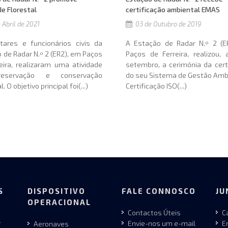
de Florestal
certificação ambiental EMAS
 Abril de 2021
03 de Outubro de 2019
tares e funcionários civis da
A Estação de Radar N.º 2 (E
 de Radar N.º 2 (ER2), em Paços
Paços de Ferreira, realizou,
eira, realizaram uma atividade
setembro, a cerimónia da cert
eservação e conservação
do seu Sistema de Gestão Amb
l. O objetivo principal foi(...)
Certificação ISO(...)
S
DISPOSITIVO
FALE CONNOSCO
JU
OPERACIONAL
Contactos Úteis
C
r
Envie-nos um e-mail
E
Aeronaves