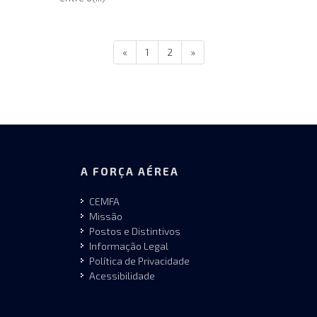
«
1
2
»
A FORÇA AÉREA
CEMFA
Missão
Postos e Distintivos
Informação Legal
Política de Privacidade
Acessibilidade