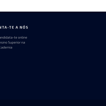
NTA-TE A NÓS
andidata-te online
nsino Superior na
cademia