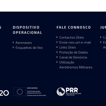
S
DISPOSITIVO
FALE CONNOSCO
JU
OPERACIONAL
Contactos Úteis
C
r
Envie-nos um e-mail
E
Aeronaves
Links Úteis
A
Esquadras de Voo
Proteção de Dados
Canal de Denúncia
Utilização
Aeródromos Militares