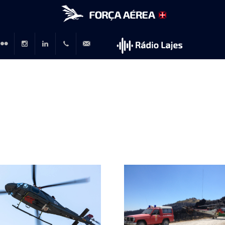
r
lickr
Instagram
LinkedIn
+351
rp@emfa.gov.pt
214726120