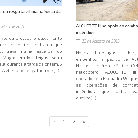
érea resgata vítima na Serra da
ALOUETTE III no apoio ao comba
 Maio de 2021
incêndios
a Aérea efetuou o salvamento
22 de Agosto de 2013
 vítima politraumatizada que
contrava numa escarpa do
No dia 21 de agosto a Forç
o Magro, em Manteigas, Serra
empenhou, a pedido da Aut
ela, durante a tarde de ontem, 5
Nacional de Protecção Civil (A
 A vítima foi resgatada por(...)
helicóptero ALOUETTE III 
operado pela Esquadra 552 par
as operações de comba
incêndios que deflagra
distrito(...)
«
1
2
»