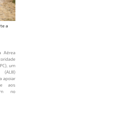
te a
a Aérea
oridade
NPC), um
(ALIII)
a apoiar
te aos
vam no