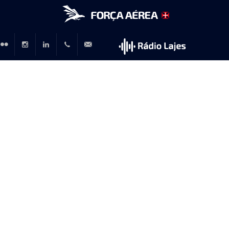
r
lickr
Instagram
LinkedIn
+351
rp@emfa.gov.pt
214726120