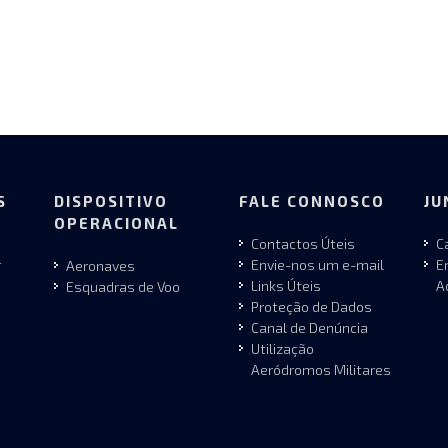
S
DISPOSITIVO
FALE CONNOSCO
JU
OPERACIONAL
Contactos Úteis
C
r
Envie-nos um e-mail
E
Aeronaves
Links Úteis
A
Esquadras de Voo
Proteção de Dados
Canal de Denúncia
Utilização
Aeródromos Militares