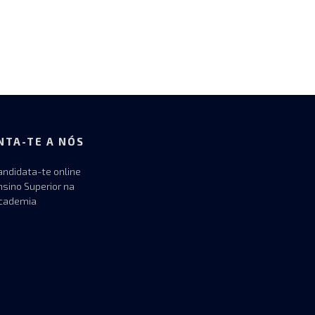
NTA-TE A NÓS
andidata-te online
nsino Superior na
cademia