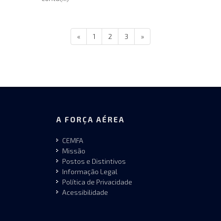
«
1
2
3
»
A FORÇA AÉREA
CEMFA
Missão
Postos e Distintivos
Informação Legal
Política de Privacidade
Acessibilidade