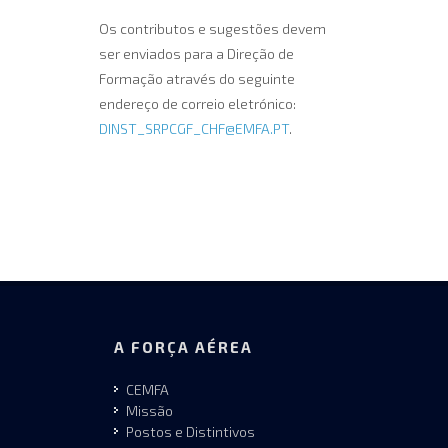
Os contributos e sugestões devem
ser enviados para a Direção de
Formação através do seguinte
endereço de correio eletrónico:
DINST_SRPCGF_CHF@EMFA.PT
.
A FORÇA AÉREA
CEMFA
Missão
Postos e Distintivos